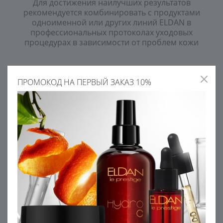
Для достижения наилучших результатов
рекомендуется комбинировать с продуктами
одноименной или других линий ELDAN в
профессиональных протоколах уходовых
процедурах в зависимости от проблем кожи
АКТИВНЫЕ ИНГРЕДИЕНТЫ
ПРОМОКОД НА ПЕРВЫЙ ЗАКАЗ 10%
МАСЛО КОКОСА
ЭКСТРАКТ ЦВЕТКОВ
КАЛЕНДУЛЫ
Обладает защитными
свойствами. Смягчает, питает