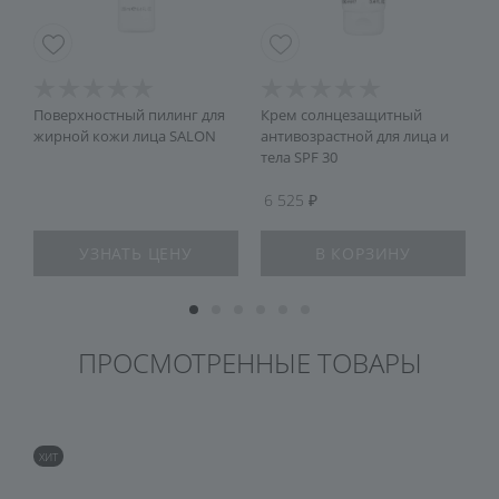
Поверхностный пилинг для
Крем солнцезащитный
А
жирной кожи лица SALON
антивозрастной для лица и
тела SPF 30
6 525
УЗНАТЬ ЦЕНУ
В КОРЗИНУ
ПРОСМОТРЕННЫЕ ТОВАРЫ
ХИТ