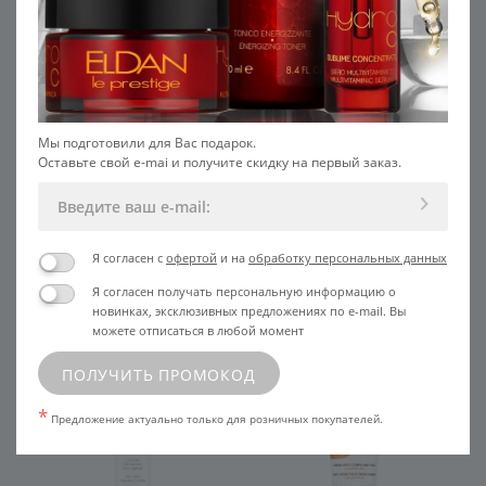
Успокаивает, уменьшает
и разглаживает кожу.
раздражение. Улучшает цвет
Подходит обладателям сухой
лица, придает коже сияние
кожи
Мы подготовили для Вас подарок.
Оставьте свой e-mai и получите скидку на первый заказ.
РЕКОМЕНДУЕМ С ЭТИМ
Я согласен с
офертой
и на
обработку персональных данных
ПРОДУКТОМ
Я согласен получать персональную информацию о
новинках, эксклюзивных предложениях по e-mail. Вы
можете отписаться в любой момент
НОВИНКА
ПОЛУЧИТЬ ПРОМОКОД
*
Предложение актуально только для розничных покупателей.