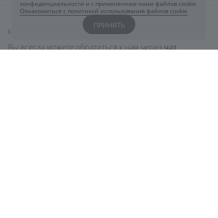
конфиденциальности и с применением нами файлов cookie.
Ознакомиться с политикой использования файлов cookie
ПРИНЯТЬ
КОНТАКТЫ
Вы всегда можете обратиться к нам через
чат
ELDAN
или заполнив форму
здесь
+7 800 444 5078
eldancosmetics@astarte.ru
Понедельник-Пятница: 09:00-18:30