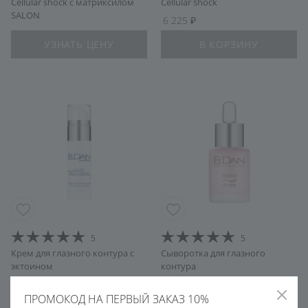
Cellular shock с матриксилом
Cellular shock
SALON
6 225
УЗНАТЬ ЦЕНУ
В КОРЗИНУ
5
5
Крем для глазного контура с
Сыворотка для глазного
эктоином
контура
7 125
4 585
ПРОМОКОД НА ПЕРВЫЙ ЗАКАЗ 10%