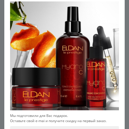
В КОРЗИНУ
В КОРЗИНУ
5
5
Сыворотка для глазного
Крем для глазного контура
контура SALON
5 145
УЗНАТЬ ЦЕНУ
В КОРЗИНУ
Мы подготовили для Вас подарок.
Оставьте свой e-mai и получите скидку на первый заказ.