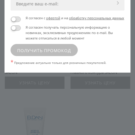
Я согласен с
офертой
и на
обработку персональных данных
Я согласен получать персональную информацию о
новинках, эксклюзивных предложениях по e-mail. Вы
можете отписаться в любой момент
ПОЛУЧИТЬ ПРОМОКОД
*
Предложение актуально только для розничных покупателей.
Крем для глазного контура
Расслабляющее средство для
SALON
глазного контура SALON
УЗНАТЬ ЦЕНУ
УЗНАТЬ ЦЕНУ