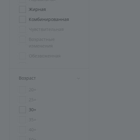
Жирная
Комбинированная
Чувствительная
Возрастные
изменения
Обезвоженная
Мужская
Проблемная
Возраст
Пигментированная
20+
Для всех типов кожи
25+
Зрелая
30+
35+
40+
50+