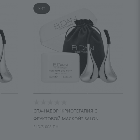
ХИТ
СПА-НАБОР "КРИОТЕРАПИЯ С
ФРУКТОВОЙ МАСКОЙ" SALON
ELD/S-008-ПН