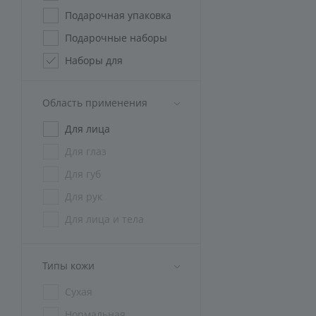
Подарочная упаковка
Подарочные наборы
Наборы для
косметологов
Наборы СПА
Область применения
криотерапия
Для лица
Спецодежда
Для глаз
Для губ
Для рук
Для лица и тела
Типы кожи
Сухая
Нормальная