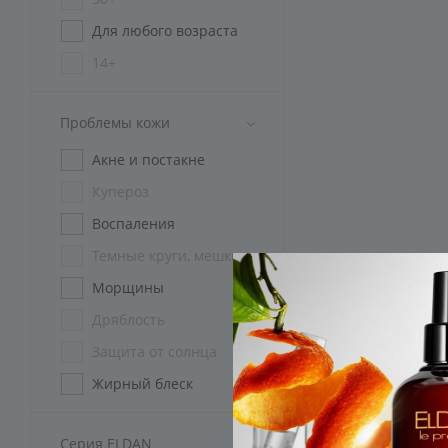
Для любого возраста
14+
45+
Проблемы кожи
Без ограничений
Акне и постакне
Купероз
Воспаления
Темные круги, мешки
Морщины
Дряблость
Защита от солнца
Жирный блеск
Розацеа
Серия ELDAN
Пигментация