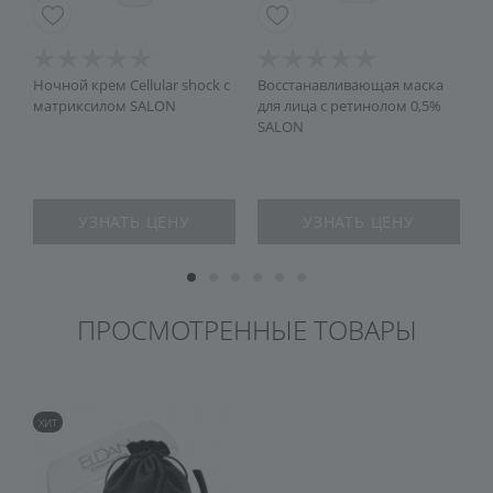
Ночной крем Сellular shock с
Восстанавливающая маска
В
а
матриксилом SALON
для лица с ретинолом 0,5%
А
SALON
УЗНАТЬ ЦЕНУ
УЗНАТЬ ЦЕНУ
ПРОСМОТРЕННЫЕ ТОВАРЫ
ХИТ