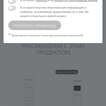
Я согласен с
офертой
и на
обработку персональных данных
использованием охладите
крем, чтобы палочки легко
Я согласен получать персональную информацию о
палочки в чаше со льдом
скользили по коже
новинках, эксклюзивных предложениях по e-mail. Вы
можете отписаться в любой момент
ПОЛУЧИТЬ ПРОМОКОД
*
Предложение актуально только для розничных покупателей.
РЕКОМЕНДУЕМ С ЭТИМ
ПРОДУКТОМ
Товар месяца 10%