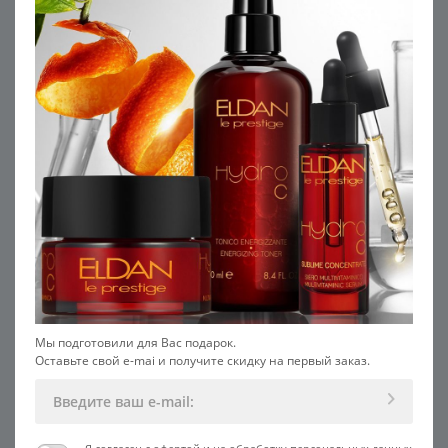
СПОСОБ НАНЕСЕНИЯ
Мы подготовили для Вас подарок.
Оставьте свой e-mai и получите скидку на первый заказ.
ПОДГОТОВКА
НАНЕСТИ
15 минут
В течение процедуры
Храните крио-стики в
Используйте маску,
холодильнике или перед
сыворотку или увлажняющий