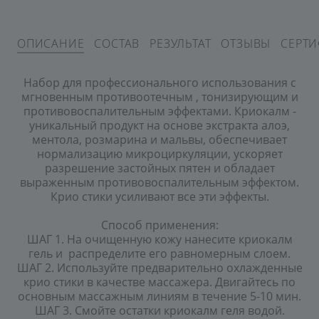
ОПИСАНИЕ
СОСТАВ
РЕЗУЛЬТАТ
ОТЗЫВЫ
СЕРТ
Набор для профессионального использования с
мгновенным противоотечным , тонизирующим и
противовоспалительным эффектами. Криокалм -
уникальный продукт на основе экстракта алоэ,
ментола, розмарина и мальвы, обеспечивает
нормализацию микроциркуляции, ускоряет
разрешение застойных пятен и обладает
выраженным противовоспалительным эффектом.
Крио стики усиливают все эти эффекты.
Способ применения:
ШАГ 1. На очищенную кожу нанесите криокалм
гель и распределите его равномерным слоем.
ШАГ 2. Используйте предварительно охлажденные
крио стики в качестве массажера. Двигайтесь по
основным массажным линиям в течение 5-10 мин.
ШАГ 3. Смойте остатки криокалм геля водой.