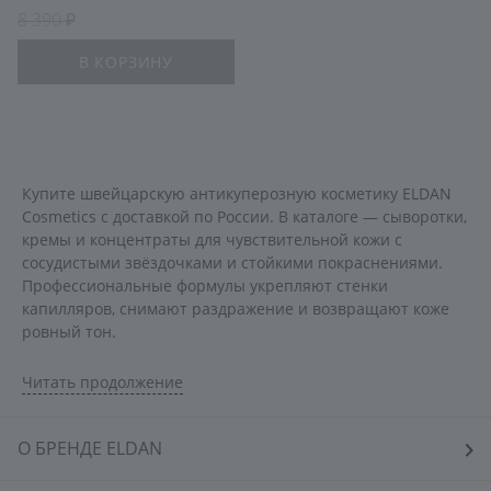
8 390
В КОРЗИНУ
Купите швейцарскую антикуперозную косметику ELDAN
Cosmetics с доставкой по России. В каталоге — сыворотки,
кремы и концентраты для чувствительной кожи с
сосудистыми звёздочками и стойкими покраснениями.
Профессиональные формулы укрепляют стенки
капилляров, снимают раздражение и возвращают коже
ровный тон.
Антикуперозная линия ELDAN Cosmetics создана для
Читать продолжение
ухода за кожей, склонной к:
О БРЕНДЕ ELDAN
появлению сосудистых звёздочек и сеточки;
стойким покраснениям и приливам;