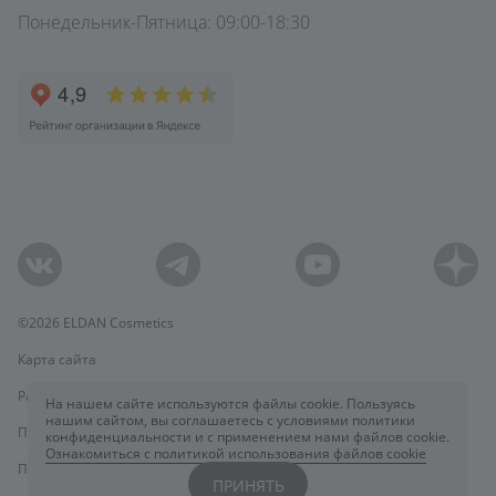
увлажняют, восстанавливают защитный барьер;
Понедельник-Пятница: 09:00-18:30
маски — экспресс-уход для снятия покраснений;
солнцезащитные средства с высоким SPF.
Активные компоненты в
составе
Формулы ELDAN разработаны итальянскими технологами
на основе компонентов с доказанной эффективностью:
©2026 ELDAN Cosmetics
Азелаиновая кислота
Карта сайта
Разработка и поддержка сайта ADN
На нашем сайте используются файлы cookie. Пользуясь
Уменьшает проявления купероза и розацеа
нашим сайтом, вы соглашаетесь с условиями политики
Политика конфиденциальности
конфиденциальности и с применением нами файлов cookie.
Ознакомиться с политикой использования файлов cookie
Политика Cookies
ПРИНЯТЬ