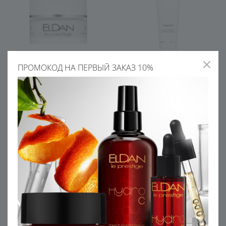
ПРОМОКОД НА ПЕРВЫЙ ЗАКАЗ 10%
5
Увлажняющий крем с
Увлажняющий крем с
рисовыми протеинами
рисовыми протеинами SALON
5 445
6 050
В КОРЗИНУ
УЗНАТЬ ЦЕНУ