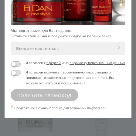
Мы подготовили для Вас подарок.
Оставьте свой e-mai и получите скидку на первый заказ.
5
Крем питательный с рисовыми
Питательный крем с рисовыми
протеинами
протеинами SALON
6 350
Я согласен с
офертой
и на
обработку персональных данных
В КОРЗИНУ
УЗНАТЬ ЦЕНУ
Я согласен получать персональную информацию о
новинках, эксклюзивных предложениях по e-mail. Вы
можете отписаться в любой момент
ПОЛУЧИТЬ ПРОМОКОД
*
Предложение актуально только для розничных покупателей.