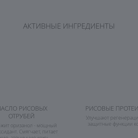
АКТИВНЫЕ ИНГРЕДИЕНТЫ
АСЛО РИСОВЫХ
РИСОВЫЕ ПРОТЕ
ОТРУБЕЙ
Улучшают регенерац
защитные функции к
жит оризанол - мощный
сидант. Смягчает, питает
ухую, атоничную кожу