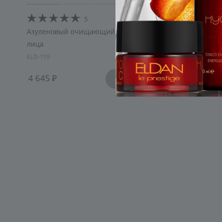
5
Азуленовый очищающий гель для
Активная
лица
EGF SALO
ELD-159
ELD/S-95
4 645
В КОРЗИНУ