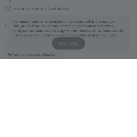
eldancosmetics@astarte.ru
На нашем сайте используются файлы cookie. Пользуясь
Понедельник-Пятница: 09:00-18:30
нашим сайтом, вы соглашаетесь с условиями политики
конфиденциальности и с применением нами файлов cookie.
Ознакомиться с политикой использования файлов cookie
ПРИНЯТЬ
©2026 ELDAN Cosmetics
Карта сайта
Разработка и поддержка сайта ADN