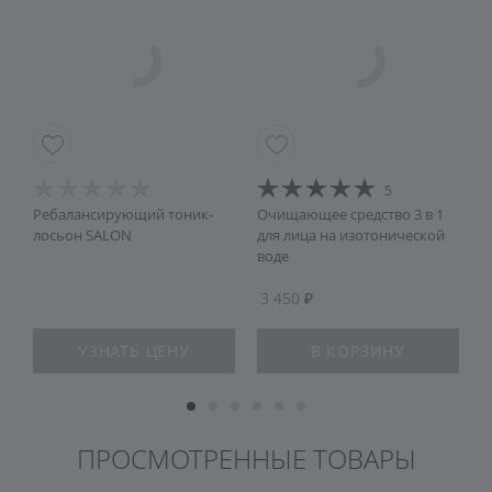
5
Ребалансирующий тоник-
Очищающее средство 3 в 1
С
лосьон SALON
для лица на изотонической
G
воде
3 450
УЗНАТЬ ЦЕНУ
В КОРЗИНУ
ПРОСМОТРЕННЫЕ ТОВАРЫ