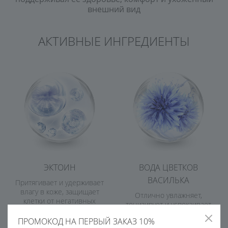
внешний вид
АКТИВНЫЕ ИНГРЕДИЕНТЫ
ЭКТОИН
ВОДА ЦВЕТКОВ
ВАСИЛЬКА
Притягивает и удерживает
влагу в коже, защищает
Отлично увлажняет,
клетки от негативных
тонизирует и успокаивает
факторов окружающей среды
кожу. Помогает бороться с
ПРОМОКОД НА ПЕРВЫЙ ЗАКАЗ 10%
отеками