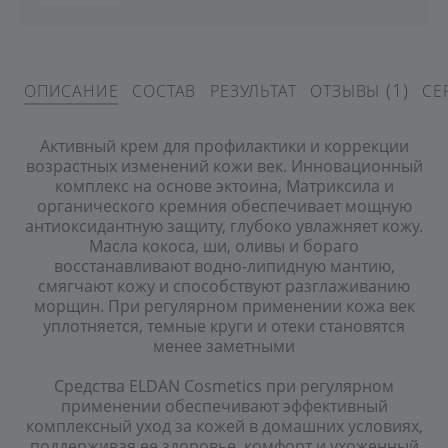
(1)
ОПИСАНИЕ
СОСТАВ
РЕЗУЛЬТАТ
ОТЗЫВЫ
СЕ
Активный крем для профилактики и коррекции
возрастных изменений кожи век. Инновационный
комплекс на основе эктоина, Матриксила и
органического кремния обеспечивает мощную
антиоксидантную защиту, глубоко увлажняет кожу.
Масла кокоса, ши, оливы и бораго
восстанавливают водно-липидную мантию,
смягчают кожу и способствуют разглаживанию
морщин. При регулярном применении кожа век
уплотняется, темные круги и отеки становятся
менее заметными
Cредства ELDAN Cosmetics при регулярном
применении обеспечивают эффективный
комплексный уход за кожей в домашних условиях,
поддерживая ее здоровье, комфорт и ухоженный