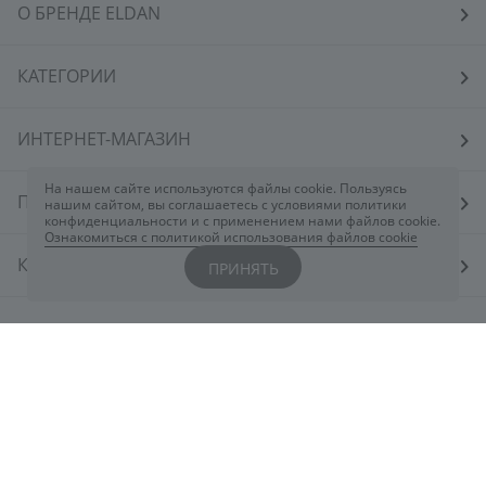
О БРЕНДЕ ELDAN
КАТЕГОРИИ
ИНТЕРНЕТ-МАГАЗИН
На нашем сайте используются файлы cookie. Пользуясь
ПОКУПАТЕЛЯМ
нашим сайтом, вы соглашаетесь с условиями политики
конфиденциальности и с применением нами файлов cookie.
Ознакомиться с политикой использования файлов cookie
КОСМЕТОЛОГАМ
ПРИНЯТЬ
КОНТАКТЫ
Вы всегда можете обратиться к нам через
чат
ELDAN
или заполнив форму
здесь
+7 800 444 5078