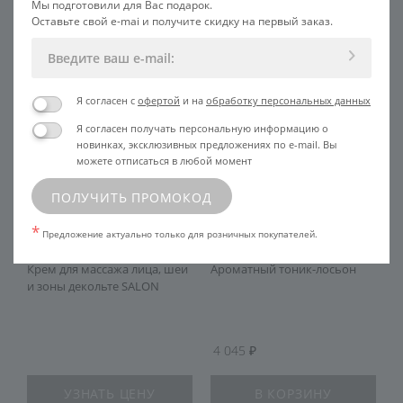
Мы подготовили для Вас подарок.
Оставьте свой e-mai и получите скидку на первый заказ.
Я согласен с
офертой
и на
обработку персональных данных
Я согласен получать персональную информацию о
новинках, эксклюзивных предложениях по e-mail. Вы
можете отписаться в любой момент
ПОЛУЧИТЬ ПРОМОКОД
*
Предложение актуально только для розничных покупателей.
5
и
Крем для массажа лица, шеи
Ароматный тоник-лосьон
С
и зоны декольте SALON
г
4 045
УЗНАТЬ ЦЕНУ
В КОРЗИНУ