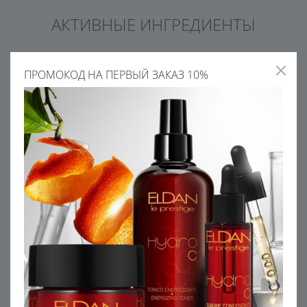
АКТИВНЫЕ ИНГРЕДИЕНТЫ
ПРОМОКОД НА ПЕРВЫЙ ЗАКАЗ 10%
МАСЛО ЖОЖОБА
МАСЛО АРГАНИИ
Защищает, питает и
Содержит ценные
успокаивает кожу любого
полиненасыщенные жирные
типа, быстро впитывается
кислоты. Обладает
омолаживающими,
смягчающими и
увлажняющими свойствами