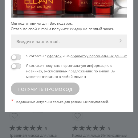
Мы подготовили для Вас подарок.
Оставьте свой e-mai и получите скидку на первый заказ.
РЕКОМЕНДУЕМ С ЭТИМ
ПРОДУКТОМ
Я согласен с
офертой
и на
обработку персональных данных
Я согласен получать персональную информацию о
новинках, эксклюзивных предложениях по e-mail. Вы
можете отписаться в любой момент
ПОЛУЧИТЬ ПРОМОКОД
*
Предложение актуально только для розничных покупателей.
5
5
с
Травяная маска для лица
Крем для лица Интенсивный
Т