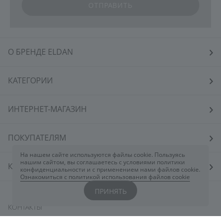
ОТПРАВИТЬ
О БРЕНДЕ ELDAN
КАТЕГОРИИ
ИНТЕРНЕТ-МАГАЗИН
ПОКУПАТЕЛЯМ
На нашем сайте используются файлы cookie. Пользуясь
нашим сайтом, вы соглашаетесь с условиями политики
КОСМЕТОЛОГАМ
конфиденциальности и с применением нами файлов cookie.
Ознакомиться с политикой использования файлов cookie
ПРИНЯТЬ
КОНТАКТЫ