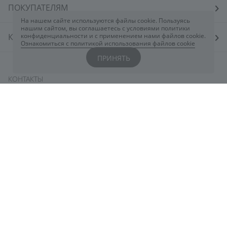
ПОКУПАТЕЛЯМ
На нашем сайте используются файлы cookie. Пользуясь
нашим сайтом, вы соглашаетесь с условиями политики
КОСМЕТОЛОГАМ
конфиденциальности и с применением нами файлов cookie.
Ознакомиться с политикой использования файлов cookie
ПРИНЯТЬ
КОНТАКТЫ
Вы всегда можете обратиться к нам через
чат
ELDAN
или заполнив форму
здесь
+7 800 444 5078
eldancosmetics@astarte.ru
Понедельник-Пятница: 09:00-18:30