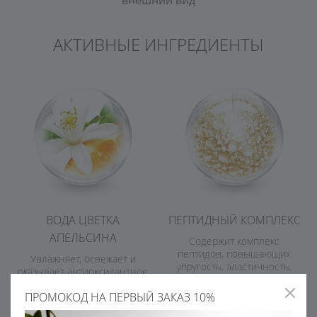
внешний вид
АКТИВНЫЕ ИНГРЕДИЕНТЫ
ВОДА ЦВЕТКА
ПЕПТИДНЫЙ КОМПЛЕКС
АПЕЛЬСИНА
Содержит комплекс
пептидов, повышающих
Увлажняет, освежает и
упругость, эластичность.
оказывает антиоксидантное
Корректируют овал лица,
действие на кожу
сокращают глубину
ПРОМОКОД НА ПЕРВЫЙ ЗАКАЗ 10%
морщинок