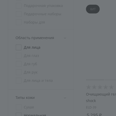
Подарочная упаковка
ХИТ
Подарочные наборы
Наборы для
косметологов
Наборы СПА
Область применения
криотерапия
Для лица
Спецодежда
Для глаз
Для губ
Для рук
Для лица и тела
Очищающий гель
Типы кожи
shock
Сухая
ELD-39
5 295
Нормальная