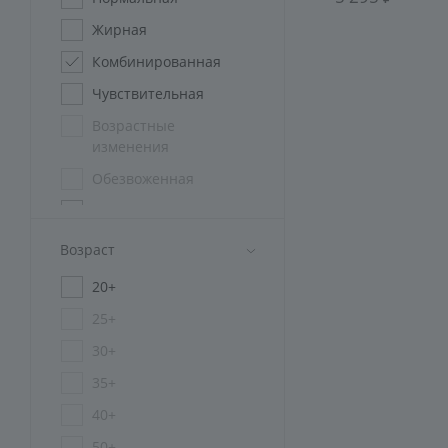
Жирная
Комбинированная
Чувствительная
Возрастные
изменения
Обезвоженная
Мужская
Проблемная
Возраст
Пигментированная
20+
Для всех типов кожи
25+
Зрелая
30+
35+
40+
50+