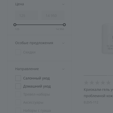
Аксессуары
Цена
Подарочная упаковка
125
14 950
Особые предложения
Скидки
Направление
Салонный уход
Домашний уход
Криокалм-гель 
Тревел-наборы
проблемной кож
Аксессуары
ELD/S-112
Наборы с гуаша