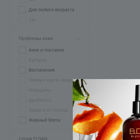
Для любого возраста
14+
45+
Проблемы кожи
Без ограничений
Акне и постакне
Купероз
Воспаления
Темные круги, мешки
Морщины
Дряблость
Защита от солнца
Жирный блеск
Розацеа
Серия ELDAN
Пигментация