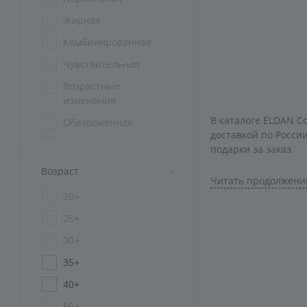
Жирная
Комбинированная
Чувствительная
Возрастные
изменения
В каталоге ELDAN C
Обезвоженная
доставкой по Росси
Мужская
подарки за заказ.
Проблемная
Возраст
Как работ
Читать продолжени
Пигментированная
20+
Для всех типов кожи
Преимущества покуп
25+
Зрелая
30+
100% оригиналь
35+
Сертифицирова
40+
Консультация к
50+