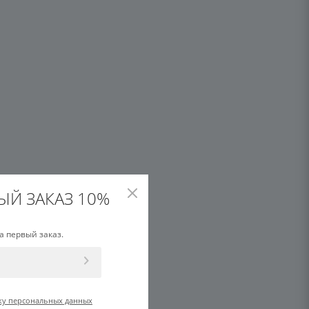
metics
руг глаз.
ЫЙ ЗАКАЗ 10%
ёков и тёмных кругов.
а первый заказ.
 усталости кожи.
ку персональных данных