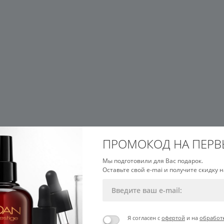
ка
по всей России, самовывоз в Москве и Санкт-Петербурге
птидных кремов для век ELDAN Cos
е купить кремы из популярных профессиональных линеек:
 пептидным комплексом для интенсивного увлажнения кожи вок
k
ПРОМОКОД НА ПЕРВ
я с матриксилом, бисабололом и кофеином против морщин, от
Мы подготовили для Вас подарок.
Оставьте свой e-mai и получите скидку н
мы для мужчин с пептидами и активными компонентами против
Я согласен с
офертой
и на
обработ