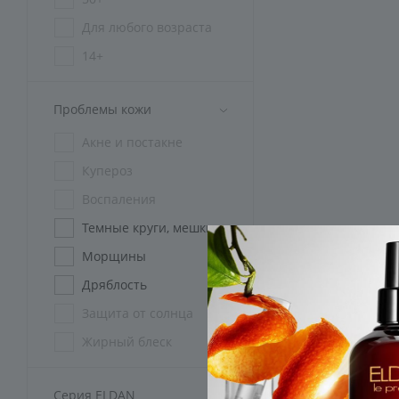
Удобная достав
Для любого возраста
Каталог пе
14+
45+
В разделе вы может
Проблемы кожи
Без ограничений
Акне и постакне
Ecta
Купероз
Кремы с эктоином и
Воспаления
Темные круги, мешки
Cellular Shoc
Морщины
Дряблость
Омолаживающая сери
Защита от солнца
For Man
Жирный блеск
Розацеа
Антивозрастные кре
Серия ELDAN
Пигментация