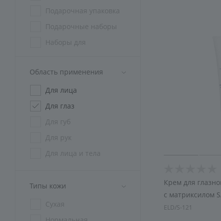
Подарочная упаковка
Подарочные наборы
Наборы для
косметологов
Наборы СПА
Область применения
криотерапия
Для лица
Спецодежда
Для глаз
Для губ
Для рук
Для лица и тела
Крем для глазног
Типы кожи
с матриксилом 
Сухая
ELD/S-121
Нормальная