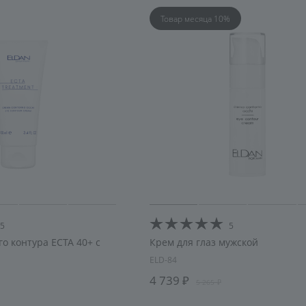
увлажнение
Товар месяца 10%
5
5
го контура ECTA 40+ с
Крем для глаз мужской
ELD-84
4 739
5 265