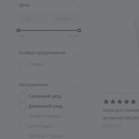
Аксессуары
Цена
Подарочная упаковка
125
14 950
Особые предложения
Скидки
Направление
Салонный уход
Домашний уход
Крем для глазно
Тревел-наборы
эктоином SALON
Аксессуары
ELD/S-153
Наборы с гуаша