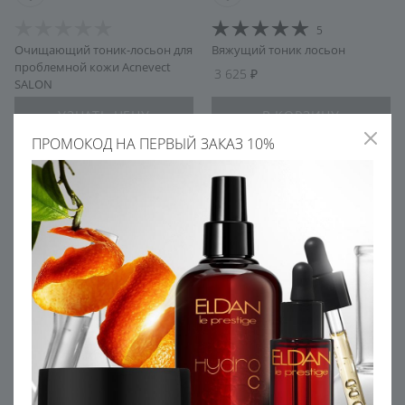
5
Очищающий тоник-лосьон для
Вяжущий тоник лосьон
проблемной кожи Acnevect
3 625
SALON
УЗНАТЬ ЦЕНУ
В КОРЗИНУ
ПРОМОКОД НА ПЕРВЫЙ ЗАКАЗ 10%
Вяжущий тоник-лосьон SALON
Очищающий тоник-лосьон для