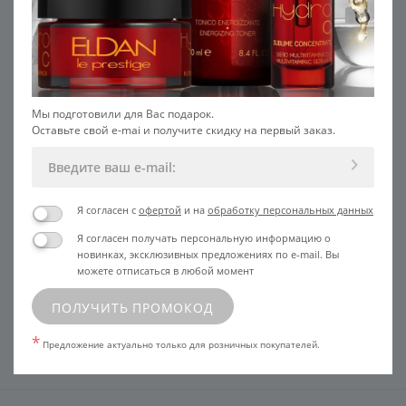
проблемной кожи Acnevect
4 285
УЗНАТЬ ЦЕНУ
В КОРЗИНУ
Мы подготовили для Вас подарок.
Оставьте свой e-mai и получите скидку на первый заказ.
Жирная кожа требует особого подхода: избыточная
активность сальных желёз приводит к выраженному
блеску, расширенным порам, чёрным точкам и
Я согласен с
офертой
и на
обработку персональных данных
воспалениям. Правильно подобранный лосьон для
Я согласен получать персональную информацию о
жирной кожи лица завершает очищение,
новинках, эксклюзивных предложениях по e-mail. Вы
восстанавливает pH, сужает поры и готовит кожу лица к
можете отписаться в любой момент
нанесению сыворотки или крема. Это не
дополнительный, а обязательный этап ухода, от которого
ПОЛУЧИТЬ ПРОМОКОД
во многом зависит результат.
*
Предложение актуально только для розничных покупателей.
Какие бывают лосьоны для
Читать продолжение
жирной кожи