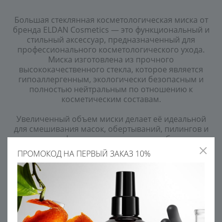
Большая стеклянная косметологическая миска от
бренда ELDAN Cosmetics — это функциональный и
стильный аксессуар, предназначенный для
профессионального косметологического ухода.
Миска изготовлена из прочного
высококачественного стекла, которое является
гипоаллергенным, экологически безопасным и
полностью нейтральным по отношению к
косметическим составам.
Увеличенный объем миски делает её идеальной
для смешивания масок, обертываний, пилингов и
других профессиональных средств в больших
количествах. Это особенно удобно при проведении
ПРОМОКОД НА ПЕРВЫЙ ЗАКАЗ 10%
салонных процедур, когда требуется быстро и
равномерно подготовить состав без риска.
Гладкая стеклянная поверхность не впитывает
запахи и остатки косметики, легко очищается и
стерилизуется, обеспечивая высокий уровень
гигиены.