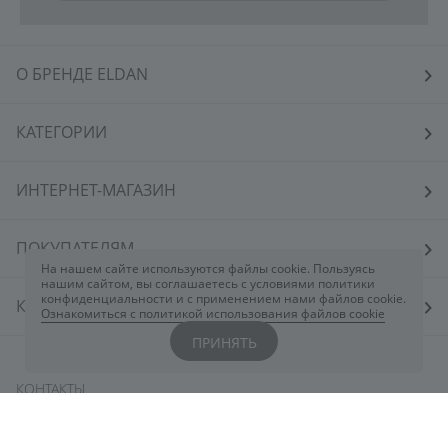
О БРЕНДЕ ELDAN
КАТЕГОРИИ
ИНТЕРНЕТ-МАГАЗИН
ПОКУПАТЕЛЯМ
На нашем сайте используются файлы cookie. Пользуясь
нашим сайтом, вы соглашаетесь с условиями политики
конфиденциальности и с применением нами файлов cookie.
КОСМЕТОЛОГАМ
Ознакомиться с политикой использования файлов cookie
ПРИНЯТЬ
КОНТАКТЫ
Вы всегда можете обратиться к нам через
чат
ELDAN
или заполнив форму
здесь