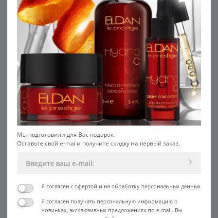
РЕКОМЕНДУЕМ С ЭТИМ
ПРОДУКТОМ
Мы подготовили для Вас подарок.
Оставьте свой e-mai и получите скидку на первый заказ.
Я согласен с
офертой
и на
обработку персональных данных
Очищающая маска для лица
Пептидная маска для лица
Т
SALON
SALON
Я согласен получать персональную информацию о
новинках, эксклюзивных предложениях по e-mail. Вы