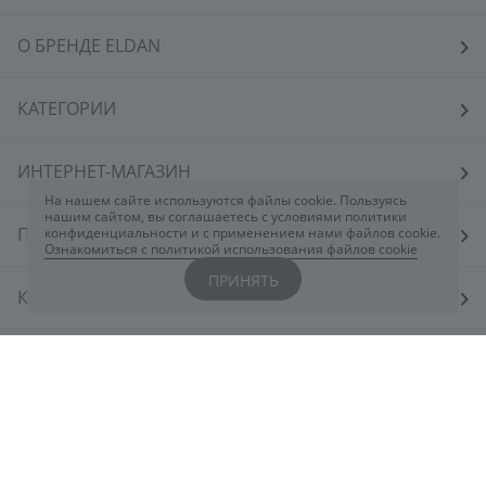
О БРЕНДЕ ELDAN
КАТЕГОРИИ
ИНТЕРНЕТ-МАГАЗИН
На нашем сайте используются файлы cookie. Пользуясь
нашим сайтом, вы соглашаетесь с условиями политики
ПОКУПАТЕЛЯМ
конфиденциальности и с применением нами файлов cookie.
Ознакомиться с политикой использования файлов cookie
ПРИНЯТЬ
КОСМЕТОЛОГАМ
КОНТАКТЫ
Вы всегда можете обратиться к нам через
чат
ELDAN
или заполнив форму
здесь