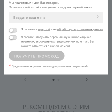
Мы подготовили для Вас подарок.
Оставьте свой e-mai и получите скидку на первый заказ.
Я согласен с
офертой
и на
обработку персональных данных
Я согласен получать персональную информацию о
ПОДГОТОВКА
НАНЕСТИ
новинках, эксклюзивных предложениях по e-mail. Вы
можете отписаться в любой момент
15 минут
В течение процедуры
Храните крио-стики в
Используйте маску,
ПОЛУЧИТЬ ПРОМОКОД
холодильнике или перед
сыворотку или увлажняющий
использованием охладите
крем, чтобы палочки легко
*
палочки в чаше со льдом
скользили по коже
Предложение актуально только для розничных покупателей.
РЕКОМЕНДУЕМ С ЭТИМ