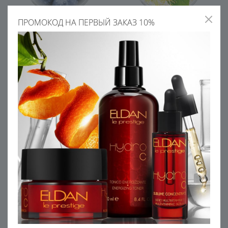
ПРОМОКОД НА ПЕРВЫЙ ЗАКАЗ 10%
ЭКСТРАКТ ЧЕРНИКИ
ВОДА ЦВЕТКОВ ЛИПЫ
Укрепляет стенки сосудов,
Смягчает, тонизирует и
повышает выработку
успокаивает кожу. Улучшает
глутатиона - антиоксидант
цвет лица, улучшает
барьерные функции кожи
СПОСОБ НАНЕСЕНИЯ