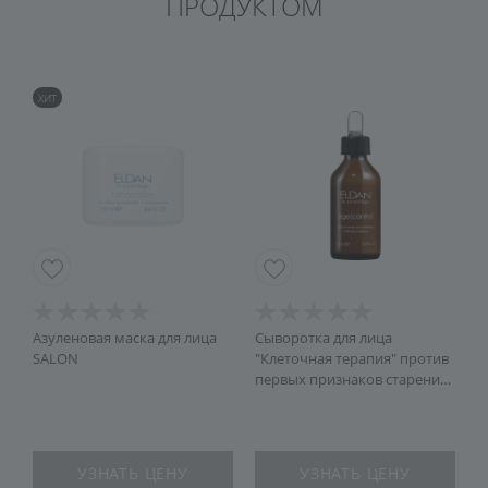
ПРОДУКТОМ
ХИТ
Азуленовая маска для лица
Сыворотка для лица
К
SALON
"Клеточная терапия" против
с
первых признаков старения
SALON
3
6
УЗНАТЬ ЦЕНУ
УЗНАТЬ ЦЕНУ