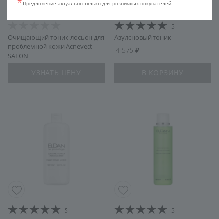
*
Предложение актуально только для розничных покупателей.
5
Очищающий тоник-лосьон для
Азуленовый тоник
проблемной кожи Acnevect
4 575
SALON
УЗНАТЬ ЦЕНУ
В КОРЗИНУ
5
5