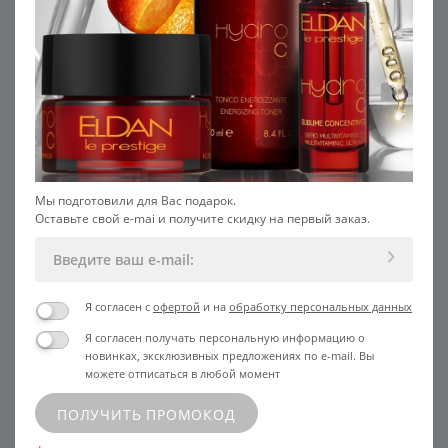
5
Гель-маска для глазного
Лосьон для кожи склонной к
контура SALON
куперозу
4 465
Мы подготовили для Вас подарок.
Оставьте свой e-mai и получите скидку на первый заказ.
УЗНАТЬ ЦЕНУ
В КОРЗИНУ
ХИТ
Я согласен с
офертой
и на
обработку персональных данных
Я согласен получать персональную информацию о
новинках, эксклюзивных предложениях по e-mail. Вы
можете отписаться в любой момент
ПОЛУЧИТЬ ПРОМОКОД