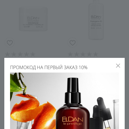
Криокалм-гель
Лосьон для кожи склонной к
успокаивающий гель для
куперозу SALON
ПРОМОКОД НА ПЕРВЫЙ ЗАКАЗ 10%
проблемной кожи лица SALON
УЗНАТЬ ЦЕНУ
УЗНАТЬ ЦЕНУ
Товар месяца 10%