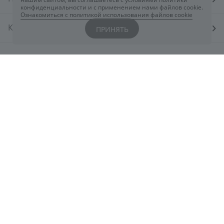
конфиденциальности и с применением нами файлов cookie.
Ознакомиться с политикой использования файлов cookie
КОСМЕТОЛОГАМ
ПРИНЯТЬ
КОНТАКТЫ
Вы всегда можете обратиться к нам через
чат
ELDAN
или заполнив форму
здесь
+7 800 444 5078
eldancosmetics@astarte.ru
Понедельник-Пятница: 09:00-18:30