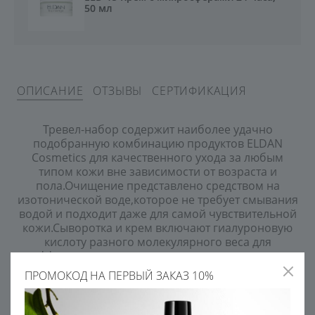
50 мл
ОПИСАНИЕ
ОТЗЫВЫ
СЕРТИФИКАЦИЯ
Тревел-набор содержит наиболее удачно
подобранную комбинацию продуктов ELDAN
Cosmetics для качественного ухода за любым
типом кожи вне зависимости от возраста и
пола.Очищение представлено cредством на
изотонической воде,которое не требует смывания
водой и подходит даже для самой чувствительной
кожи.Сыворотка и крем включают гиалуроновую
кислоту разного молекулярного веса для
эффективного увлажнения кожи, стимуляции
регенераторных процессов и
ПРОМОКОД НА ПЕРВЫЙ ЗАКАЗ 10%
противовоспалительного действия.
Набор средств прекрасно восстанавливает кожу,
повышает уровень увлажненности и позволяет