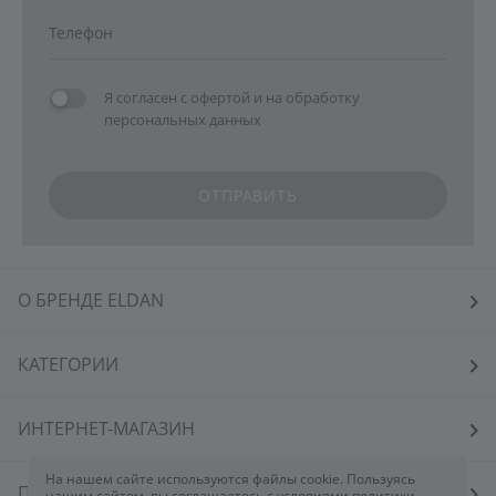
Я согласен с
офертой
и на
обработку
персональных данных
ОТПРАВИТЬ
О БРЕНДЕ ELDAN
КАТЕГОРИИ
ИНТЕРНЕТ-МАГАЗИН
На нашем сайте используются файлы cookie. Пользуясь
ПОКУПАТЕЛЯМ
нашим сайтом, вы соглашаетесь с условиями политики