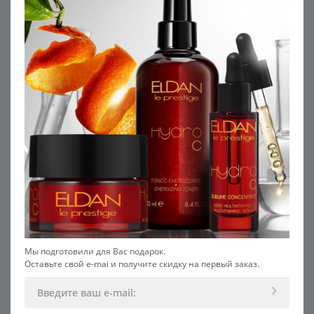
существенно замедлить процессы старения.
В составе набора:
1. Очищающее средство на изотонической воде, 50
мл
2. Сыворотка-флюид с гиалуроновой кислотой, 15
мл
3. Крем 24 часа с гиалуроновой кислотой, 15 мл
РЕКОМЕНДУЕМ С ЭТИМ
ПРОДУКТОМ
ХИТ
Мы подготовили для Вас подарок.
Оставьте свой e-mai и получите скидку на первый заказ.