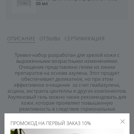
50 мл
ОПИСАНИЕ
ОТЗЫВЫ
СЕРТИФИКАЦИЯ
Тревел-набор разработан для зрелой кожи с
выраженными возрастными изменениями.
Очищение представлено гелем из линии
препаратов на основе азулена. Этот продукт
обеспечивает деликатное, но при этом
эффективное очищение за счет гвайазулена,
эсцина, экстракта центеллы и других компонентов.
Азуленовый гель можно также рекомендовать для
кожи, которая проявляет повышенную
реактивность в следствие гормональных
изменений в перименопаузальный период.
Сыворотка и крем содержат уникальную
ПРОМОКОД НА ПЕРВЫЙ ЗАКАЗ 10%
комбинацию пептидов с выраженным
стимулирующим, обновляющим и