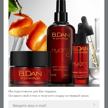
противовоспалительным действием. Регулярное
использование этих продуктов позволяет
существенно замедлить процессы старения на
клеточном уровне и получить подтянутую,
плотную, красивую кожу.
В составе набора:
1. Азуленовый очищающий гель, 50 мл
2. Пептидная сыворотка 50+, 15 мл
3. Пептидный крем 50+, 15 мл
РЕКОМЕНДУЕМ С ЭТИМ
ПРОДУКТОМ
Мы подготовили для Вас подарок.
Оставьте свой e-mai и получите скидку на первый заказ.