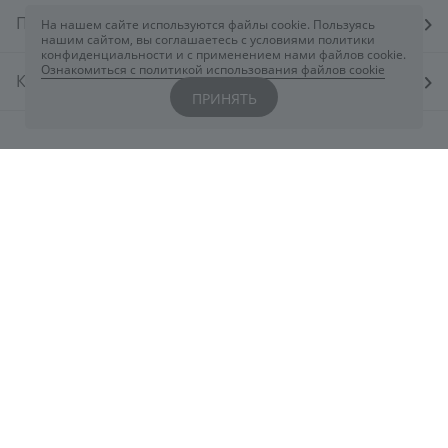
ПОКУПАТЕЛЯМ
На нашем сайте используются файлы cookie. Пользуясь
нашим сайтом, вы соглашаетесь с условиями политики
конфиденциальности и с применением нами файлов cookie.
Ознакомиться с политикой использования файлов cookie
КОСМЕТОЛОГАМ
ПРИНЯТЬ
КОНТАКТЫ
Вы всегда можете обратиться к нам через
чат
ELDAN
или заполнив форму
здесь
+7 800 444 5078
eldancosmetics@astarte.ru
Понедельник-Пятница: 09:00-18:30