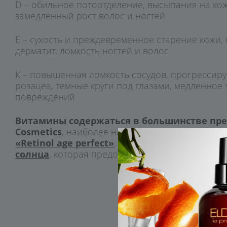
D – обильное потоотделение, высыпания на кож
замедленный рост волос и ногтей
E – сухость и преждевременное старение кожи,
дерматит, ломкость ногтей и волос
К – повышенная ломкость сосудов, прогрессир
розацеа, темные круги под глазами, медленное
повреждений
Витамины содержаться в большинстве пре
Cosmetics
, наиболее насыщенные витаминами 
«Retinol age perfect»
, а также не забываем об
солнца
, которая предохранит ценные активы о