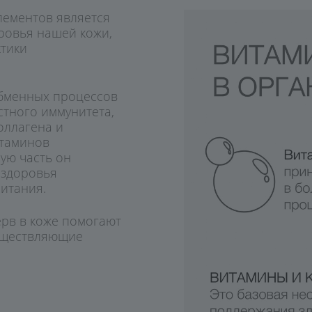
увлажнение
лементов является
ровья нашей кожи,
тики
бменных процессов
стного иммунитета,
коллагена и
итаминов
ую часть он
 здоровья
итания.
рв в коже помогают
существляющие