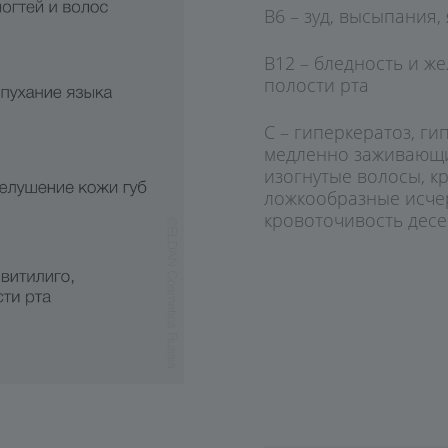
В6 – зуд, высыпания,
B12 – бледность и же
полости рта
C – гиперкератоз, г
медленно заживающи
изогнутые волосы, к
ложкообразные исче
кровоточивость дес