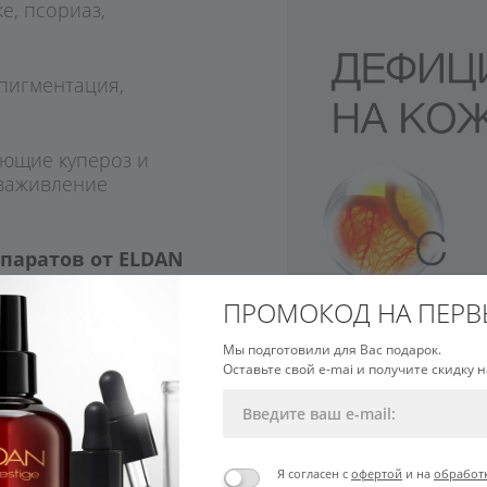
е, псориаз,
 пигментация,
ующие купероз и
 заживление
паратов от ELDAN
серии:
«Гидро С»
,
SPF защите от
ПРОМОКОД НА ПЕРВ
т разрушения.
Мы подготовили для Вас подарок.
Оставьте свой e-mai и получите скидку н
Я согласен с
офертой
и на
обработ