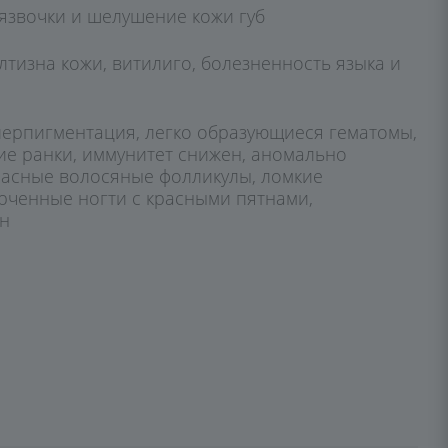
 язвочки и шелушение кожи губ
лтизна кожи, витилиго, болезненность языка и
иперпигментация, легко образующиеся гематомы,
е ранки, иммунитет снижен, аномально
расные волосяные фолликулы, ломкие
рченные ногти с красными пятнами,
ен