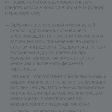
ингредиентах в составах косметических
средств, которые помогут в борьбе за ровную
и красивую кожу:
Арбутин – растительный и безопасный
аналог гидрохинона, сильнейшего
отбеливающего, но при этом токсичного и
запрещенного к применению во многих
странах ингредиента. Содержится в листьях
толокнянки и других растений, при
курсовом применении угнетает синтез
меланина и активность фермента
тирозиназы
Ретинол – способствует обновлению кожи и
выравниванию ее тона за счет эксфолиации
роговых чешуек, заполненных пигментом и
нормализации процессов меланогенеза в
меланоцитах, предотвращает УФ-
индуцированное повреждение кожи
Кислоты – препараты и пилинги с