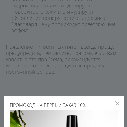
гидроксикислотами моделируют
поверхность кожи и стимулируют
обновление поверхности эпидермиса,
благодаря чему происходит осветляющий
эффект
Появление пигментных пятен всегда проще
предупредить, чем лечить, поэтому, если вам
известна эта проблема, рекомендуется
использовать солнцезащитные средства на
постоянной основе.
ПРОМОКОД НА ПЕРВЫЙ ЗАКАЗ 10%