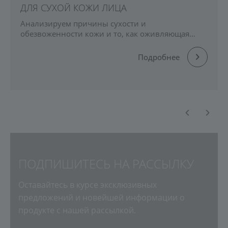
ДЛЯ СУХОЙ КОЖИ ЛИЦА
Анализируем причины сухости и
обезвоженности кожи и то, как оживляющая
маска с витаминами А и бета-каротином
помогает восстановить барьер и тонус кожи.
Подробнее
ПОДПИШИТЕСЬ НА РАССЫЛКУ
Оставайтесь в курсе эксклюзивных
предложений и новейшей информации о
продукте с нашей рассылкой.