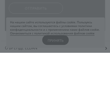
ОТПРАВИТЬ
На нашем сайте используются файлы cookie. Пользуясь
нашим сайтом, вы соглашаетесь с условиями политики
конфиденциальности и с применением нами файлов cookie.
Ознакомиться с политикой использования файлов cookie
ПРИНЯТЬ
О БРЕНДЕ ELDAN
КАТЕГОРИИ
ИНТЕРНЕТ-МАГАЗИН
ПОКУПАТЕЛЯМ
КОСМЕТОЛОГАМ