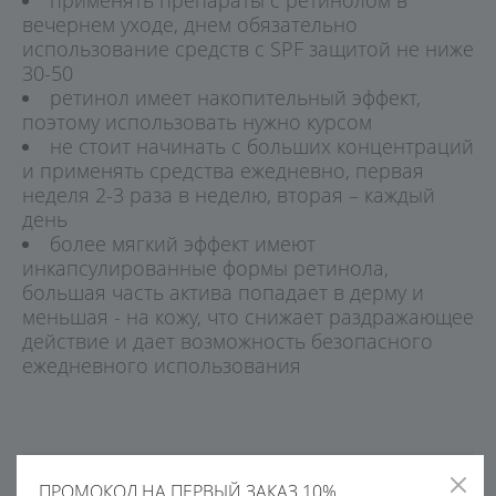
вечернем уходе, днем обязательно
использование средств с SPF защитой не ниже
30-50
ретинол имеет накопительный эффект,
поэтому использовать нужно курсом
не стоит начинать с больших концентраций
и применять средства ежедневно, первая
неделя 2-3 раза в неделю, вторая – каждый
день
более мягкий эффект имеют
инкапсулированные формы ретинола,
большая часть актива попадает в дерму и
меньшая - на кожу, что снижает раздражающее
действие и дает возможность безопасного
ежедневного использования
ПРОМОКОД НА ПЕРВЫЙ ЗАКАЗ 10%