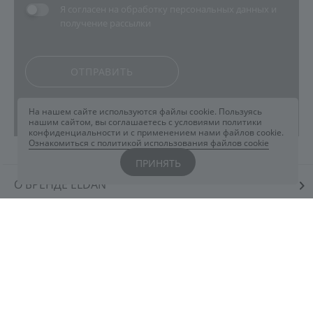
Я согласен на
обработку персональных данных
и
получение рассылки
ОТПРАВИТЬ
На нашем сайте используются файлы cookie. Пользуясь
нашим сайтом, вы соглашаетесь с условиями политики
конфиденциальности и с применением нами файлов cookie.
Ознакомиться с политикой использования файлов cookie
ПРИНЯТЬ
О БРЕНДЕ ELDAN
КАТЕГОРИИ
ИНТЕРНЕТ-МАГАЗИН
ПОКУПАТЕЛЯМ