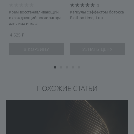
5
ой
Крем восстанавливающий,
Капсулы с эффектом ботокса
С
охлаждающий после загара
Biothox-time, 1 шт
г
для лица и тела
4 525
В КОРЗИНУ
УЗНАТЬ ЦЕНУ
ПОХОЖИЕ СТАТЬИ