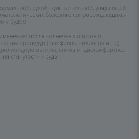
ормальной, сухой, чувствительной, увядающей
ерматологических болезнях, сопровождающихся
м и зудом.
рименению после солнечных ожогов и
ческих процедур (шлифовок, пилингов и т д).
дролипидную мантию, снимают дискомфортное
ия стянутости и зуда.