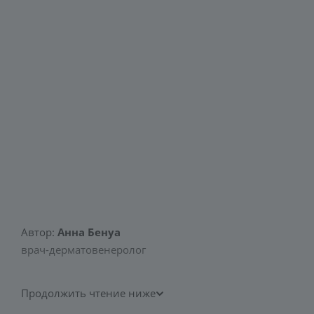
Автор:
Анна Бенуа
врач-дерматовенеролог
Продолжить чтение ниже