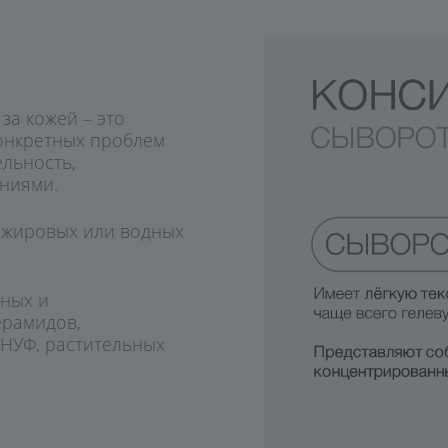
увлажнение
за кожей – это
онкретных проблем
ельность,
ниями.
 жировых или водных
ьных и
ерамидов,
 НУФ, растительных