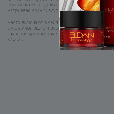
впитываются, надолго увлажняют за счет таких 
натриевая соль гиалуроновой кислоты или саха
Часто включают в себя сосудоукрепляющие, пр
омолаживающие и восстанавливающие активы.
закрытия кремом, так как практически не содер
кислот.