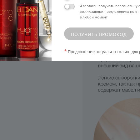
ингредиентов, как
Я согласен получать персональну
рид изомерат.
эксклюзивных предложениях по e-m
в любой момент
отивоотечные,
 Но требуют
ПОЛУЧИТЬ ПРОМОКОД
жат масел и жирных
*
Предложение актуально только для 