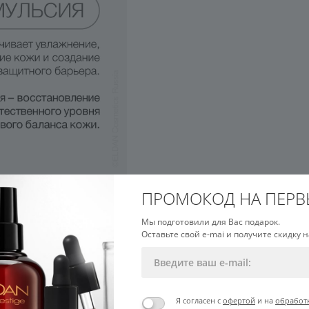
ПРОМОКОД НА ПЕРВ
Мы подготовили для Вас подарок.
Оставьте свой e-mai и получите скидку н
 типов кожи, даже
Я согласен с
офертой
и на
обработ
й текстурой, быстро