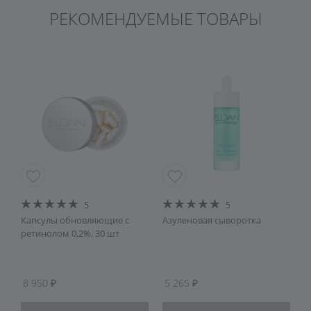
РЕКОМЕНДУЕМЫЕ ТОВАРЫ
5
5
Капсулы обновляющие с
Азуленовая сыворотка
М
ретинолом 0,2%, 30 шт
р
п
8 950
5 265