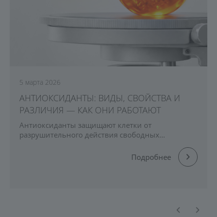
5 марта 2026
АНТИОКСИДАНТЫ: ВИДЫ, СВОЙСТВА И
РАЗЛИЧИЯ — КАК ОНИ РАБОТАЮТ
Антиоксиданты защищают клетки от
разрушительного действия свободных
радикалов и окислительного стресса. В статье
разбираем их виды, механизмы действия и
Подробнее
влияние на кожу и весь организм.