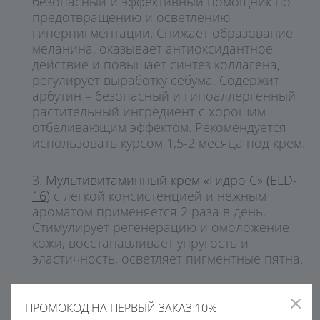
безопасный и эффективный помощник по
предотвращению и осветлению
гиперпигментации. Снижает образование
меланина, оказывает антиоксидантное
действие и повышает синтез коллагена,
регулирует выработку себума. Содержит
арбутин – безопасный и гипоаллергенный
растительный ингредиент с хорошим
отбеливающим эффектом. Рекомендуется
использовать курсом 1,5-2 месяца под крем.
Мультивитаминный крем «Гидро С» (ELD-
16)
с легкой консистенцией и нежным
ароматом применяется 2 раза в день.
Стимулирует регенерацию и омоложение
кожи, восстанавливает упругость и
эластичность, осветляет пигментные пятна.
ПРОМОКОД НА ПЕРВЫЙ ЗАКАЗ 10%