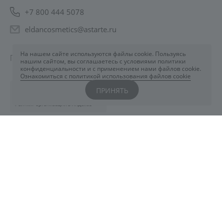
+7 800 444 5078
eldancosmetics@astarte.ru
На нашем сайте используются файлы cookie. Пользуясь
Понедельник-Пятница: 09:00-18:30
нашим сайтом, вы соглашаетесь с условиями политики
конфиденциальности и с применением нами файлов cookie.
Ознакомиться с политикой использования файлов cookie
ПРИНЯТЬ
©2026 ELDAN Cosmetics
Карта сайта