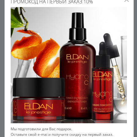
ПРОМОКОД НА ПЕРВЫЙ ЗАКАЗ 10%
По консистенции различаются:
Кремовые – самые распространенные,
просты в использовании, хорошо
впитываются и обеспечивают выраженный
эффект, возвращают ощущения комфорта.
Гелевые – легкая текстура, увлажняют,
подходят на теплое время года, обладают
охлаждающим эффектом, часто содержат
гиалуроновую кислоту и экстракты
водорослей.
Тканевые - экспресс- средство, не нужно
Мы подготовили для Вас подарок.
смывать.
Оставьте свой e-mai и получите скидку на первый заказ.