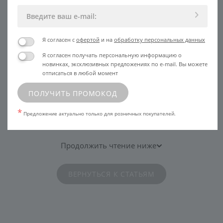
Альгинатные и гипсовые –
формообразующие маски, механически
фиксируют овал и помогают вернуть ему
юные очертания.
Я согласен с
офертой
и на
обработку персональных данных
Я согласен получать персональную информацию о
новинках, эксклюзивных предложениях по e-mail. Вы можете
А какие маски от
@eldancosmetics
любите
отписаться в любой момент
Вы?
ПОЛУЧИТЬ ПРОМОКОД
Поделиться
*
в социальных
Предложение актуально только для розничных покупателей.
сетях:
Продолжить чтение ниже
ВЕРНУТЬСЯ К СТАТЬЯМ