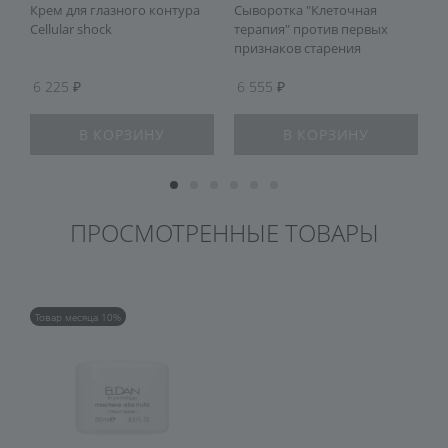
Крем для глазного контура
Сыворотка "Клеточная
К
Cellular shock
терапия" против первых
к
признаков старения
6 225
6 555
В КОРЗИНУ
В КОРЗИНУ
ПРОСМОТРЕННЫЕ ТОВАРЫ
Товар месяца 10%