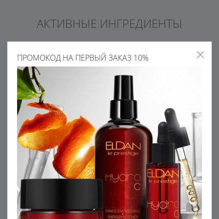
АКТИВНЫЕ ИНГРЕДИЕНТЫ
ПРОМОКОД НА ПЕРВЫЙ ЗАКАЗ 10%
ЭКСТРАКТ ЧЕРНИКИ
ВОДА ЦВЕТКОВ ЛИПЫ
Укрепляет стенки сосудов,
Смягчает, тонизирует и
повышает выработку
успокаивает кожу. Улучшает
глутатиона - антиоксидант
цвет лица, улучшает
барьерные функции кожи