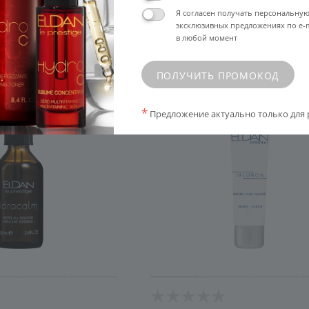
SALON
Я согласен получать персональну
эксклюзивных предложениях по e-m
ELD/S-36
в любой момент
ПОЛУЧИТЬ ПРОМОКОД
*
Предложение актуально только для 