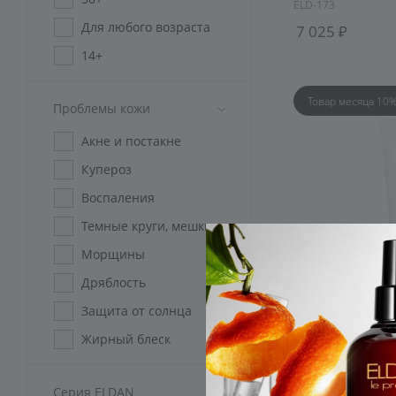
ELD-173
Для любого возраста
7 025
14+
45+
Товар месяца 10
Проблемы кожи
Без ограничений
Акне и постакне
Купероз
Воспаления
Темные круги, мешки
Морщины
Дряблость
Защита от солнца
Жирный блеск
Розацеа
Отшелушивающи
Серия ELDAN
Пигментация