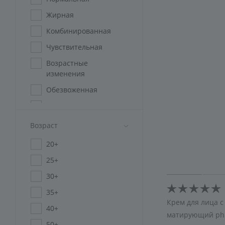
Жирная
Комбинированная
Чувствительная
Возрастные
изменения
Обезвоженная
Мужская
Проблемная
Возраст
Пигментированная
20+
Для всех типов кожи
25+
Зрелая
30+
35+
Крем для лица 
40+
матирующий ph5
50+