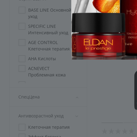
ELD-05
Раздражение
BASE LINE Основной
4 631
уход
5 145
Расширенные поры
SPECIFIC LINE
Сухость
Интенсивный уход
Черные точки
AGE CONTROL
Комедоны
Клеточная терапия
Отечность
AHA Кислоты
Потеря эластичности
ACNEVECT
Проблемная кожа
Шелушение
AZULEN
Чувствительная кожа
СпецЦена
DMAE Интенсивный
лифтинг
Антивозрастной уход
HYDRO C
Мультивитаминный
Клеточная терапия
уход
Эффект ботокса