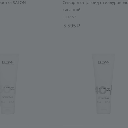
оротка SALON
Сыворотка-флюид с гиалуронов
кислотой
ELD-157
5 595