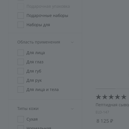
Подарочная упаковка
Подарочные наборы
Наборы для
косметологов
Наборы СПА
Область применения
криотерапия
Для лица
Спецодежда
Для глаз
Для губ
Для рук
Для лица и тела
Пептидная сыво
Типы кожи
ELD-147
Сухая
8 125
Нормальная