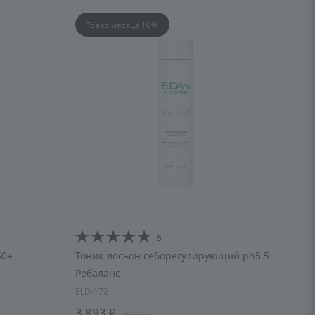
Товар месяца 10%
5
50+
Тоник-лосьон себорегулирующий ph5.5
Ребаланс
ELD-172
3 893
4 325