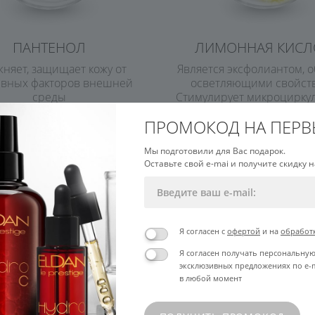
ПАНТЕНОЛ
ЛИМОННАЯ КИСЛ
жняет, защищает кожу от
Является эксфолиантом, о
ивных факторов внешней
осветляющими свойст
среды
Стимулирует микроцирку
обмен веществ
ПРОМОКОД НА ПЕРВ
Мы подготовили для Вас подарок.
Оставьте свой e-mai и получите скидку н
СПОСОБ НАНЕСЕНИЯ
Я согласен с
офертой
и на
обработ
Я согласен получать персональну
эксклюзивных предложениях по e-m
в любой момент