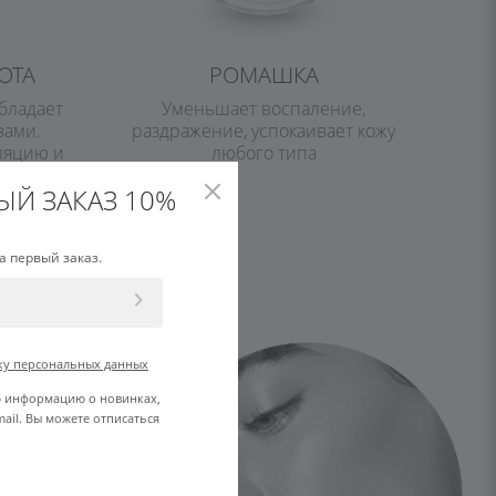
ОТА
РОМАШКА
бладает
Уменьшает воспаление,
вами.
раздражение, успокаивает кожу
ляцию и
любого типа
ЫЙ ЗАКАЗ 10%
а первый заказ.
ку персональных данных
ю информацию о новинках,
ail. Вы можете отписаться