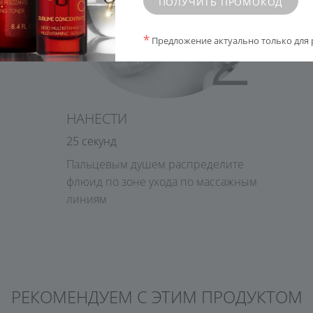
ПОЛУЧИТЬ ПРОМОКОД
*
Предложение актуально только для 
НАНЕСТИ
25 секунд
Пальцевым душем распределите
флюид по зоне ухода по массажным
линиям
РЕКОМЕНДУЕМ С ЭТИМ ПРОДУКТОМ