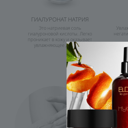
ГИАЛУРОНАТ НАТРИЯ
Это натриевая соль
Увла
гиалуроновой кислоты. Легко
негат
проникает в кожу и оказывает
увлажняющее действие