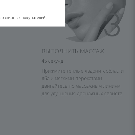
розничных покупателей.
ВЫПОЛНИТЬ МАССАЖ
45 секунд
Прижмите теплые ладони к области
лба и мягкими перекатами
двигайтесь по массажным линиям
для улучшения дренажных свойств