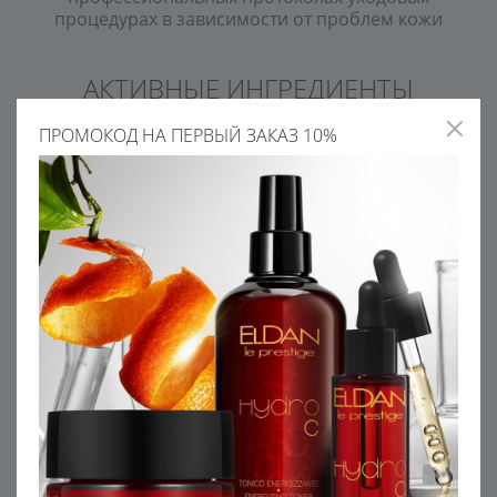
процедурах в зависимости от проблем кожи
АКТИВНЫЕ ИНГРЕДИЕНТЫ
ПРОМОКОД НА ПЕРВЫЙ ЗАКАЗ 10%
МОЛОЧНАЯ КИСЛОТА
ЭКСТРАКТ ШАЛФЕЯ
Увлажняет, осветляет и
Оказывает
обладает мягкими
противовоспалительное,
кератолитическими
антисептическое действие
свойствами
на кожу