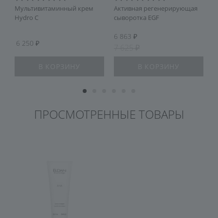
Мультивитаминный крем
Активная регенерирующая
К
Hydro С
сыворотка EGF
м
6 863
5
6 250
7 625
7
В КОРЗИНУ
В КОРЗИНУ
ПРОСМОТРЕННЫЕ ТОВАРЫ