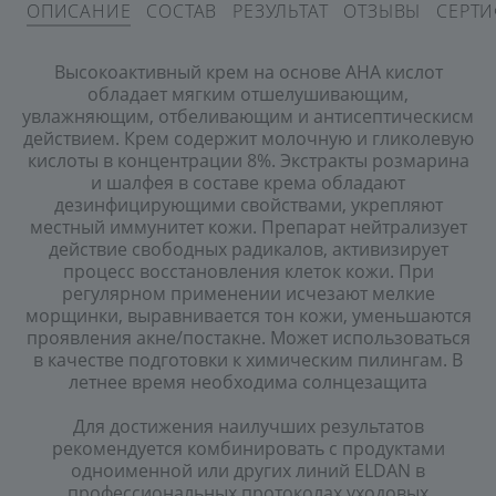
ОПИСАНИЕ
СОСТАВ
РЕЗУЛЬТАТ
ОТЗЫВЫ
СЕРТ
Высокоактивный крем на основе AHA кислот
обладает мягким отшелушивающим,
увлажняющим, отбеливающим и антисептическисм
действием. Крем содержит молочную и гликолевую
кислоты в концентрации 8%. Экстракты розмарина
и шалфея в составе крема обладают
дезинфицирующими свойствами, укрепляют
местный иммунитет кожи. Препарат нейтрализует
действие свободных радикалов, активизирует
процесс восстановления клеток кожи. При
регулярном применении исчезают мелкие
морщинки, выравнивается тон кожи, уменьшаются
проявления акне/постакне. Может использоваться
в качестве подготовки к химическим пилингам. В
летнее время необходима солнцезащита
Для достижения наилучших результатов
рекомендуется комбинировать с продуктами
одноименной или других линий ELDAN в
профессиональных протоколах уходовых