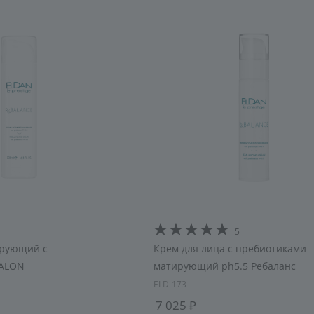
увлажнение
5
ирующий с
Крем для лица с пребиотиками
SALON
матирующий ph5.5 Ребаланс
ELD-173
7 025