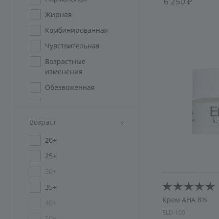
6 250
Жирная
Комбинированная
Чувствительная
Возрастные
изменения
Обезвоженная
Мужская
Проблемная
Возраст
Пигментированная
20+
Для всех типов кожи
25+
Зрелая
30+
35+
Крем AHA 8%
40+
ELD-100
50+