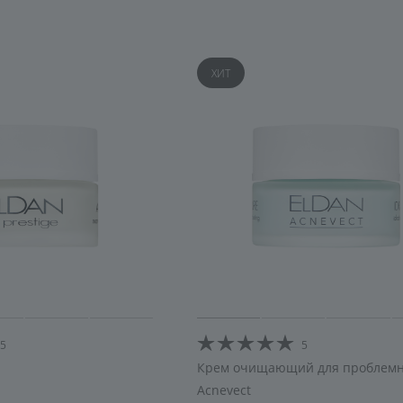
ХИТ
5
5
Крем очищающий для проблемн
Acnevect