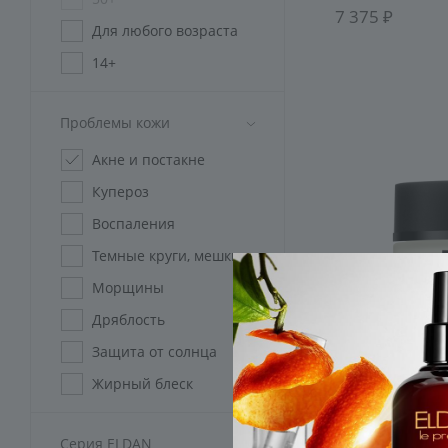
7 375
Для любого возраста
14+
45+
Проблемы кожи
Без ограничений
Акне и постакне
Купероз
Воспаления
Темные круги, мешки
Морщины
Дряблость
Защита от солнца
Жирный блеск
Розацеа
Серия ELDAN
Пигментация
Крем интенсивн