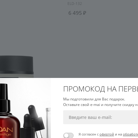
ELD-132
6 495
ПРОМОКОД НА ПЕРВ
Мы подготовили для Вас подарок.
Оставьте свой e-mai и получите скидку н
5
Я согласен с
офертой
и на
обработ
ый антивозрастной с