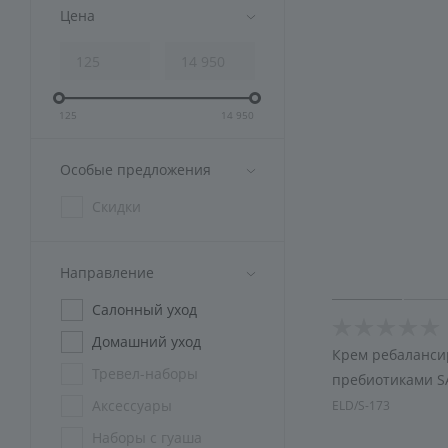
Аксессуары
Цена
Подарочная упаковка
125
14 950
Особые предложения
Скидки
Направление
Салонный уход
Домашний уход
Крем ребаланс
Тревел-наборы
пребиотиками 
Аксессуары
ELD/S-173
Наборы с гуаша