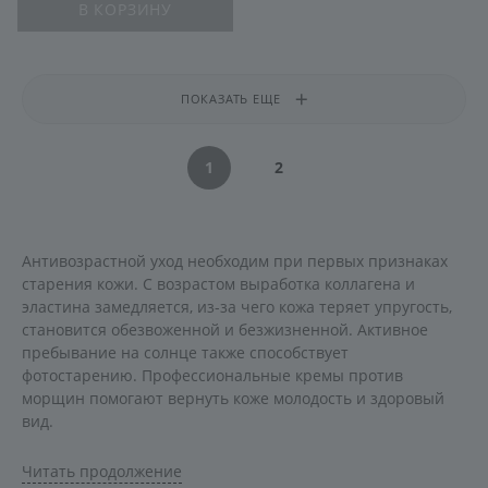
В КОРЗИНУ
ПОКАЗАТЬ ЕЩЕ
1
2
Антивозрастной уход необходим при первых признаках
старения кожи. С возрастом выработка коллагена и
эластина замедляется, из-за чего кожа теряет упругость,
становится обезвоженной и безжизненной. Активное
пребывание на солнце также способствует
фотостарению. Профессиональные кремы против
морщин помогают вернуть коже молодость и здоровый
вид.
Активные компоненты в
Читать продолжение