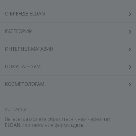
составе
О БРЕНДЕ ELDAN
В состав косметики с антиэйдж-эффектом входят:
КАТЕГОРИИ
Пептиды. Белковые соединения способствуют синтезу
коллагена, улучшают микроциркуляцию, уменьшают
воспаления. Самый известный пептид Матриксил
ИНТЕРНЕТ-МАГАЗИН
широко применяется в составах формул
омолаживающих косметических средств. Матриксил
помогает бороться с дряблостью, возвращает коже
ПОКУПАТЕЛЯМ
упругость и эластичность.
Витамины E (альфа-токоферол). При недостатке этого
КОСМЕТОЛОГАМ
витамина в организме кожа становится тусклой,
появляются мелкие морщины из-за обезвоженности.
Восполнение недостатка витамина E помогает
замедлить видимые возрастные изменения.
КОНТАКТЫ
Гиалуроновая кислота. Профилактика обезвоженности
Вы всегда можете обратиться к нам через
чат
— важная задача при борьбе с признаками старения.
ELDAN
или заполнив форму
здесь
Высокомолекулярная гиалуроновая кислота увлажняет
и обеспечивает лифтинг-эффект, низкомолекулярная