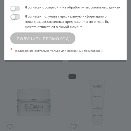
Я согласен с
офертой
и на
обработку персональных данных
Я согласен получать персональную информацию о
5
новинках, эксклюзивных предложениях по e-mail. Вы
Крем для лица защита от
Крем для лица Интенсивный
можете отписаться в любой момент
солнца SPF 50
лифтинг с ДМАЭ SALON
3 163
ПОЛУЧИТЬ ПРОМОКОД
6 325
*
Предложение актуально только для розничных покупателей.
В КОРЗИНУ
УЗНАТЬ ЦЕНУ
ХИТ