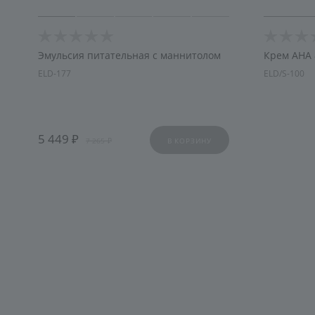
Эмульсия питательная с маннитолом
Крем AHA
ELD-177
ELD/S-100
5 449
7 265
В КОРЗИНУ