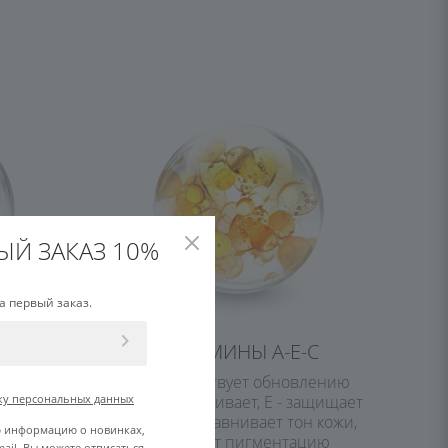
ЫЙ ЗАКАЗ 10%
а первый заказ.
ДО
ВИТАМИНЫ А-Е-С
ажняет
А - способствует обновлению
кожи, омолаживает, Е - защищает
ку персональных данных
кожу, С - выравнивает тон кожи,
ю информацию о новинках,
осветляет пигментацию
ail. Вы можете отписаться