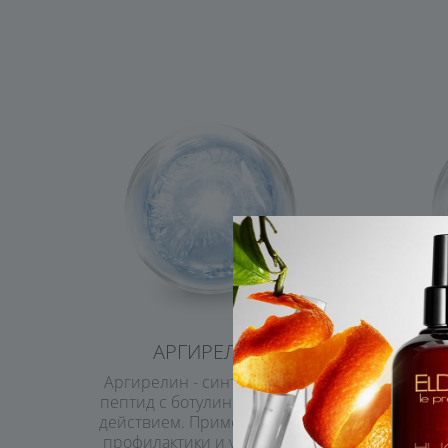
АРГИРЕЛИН
МАСЛ
Аргирелин - синтетический
Масло 
пептид с ботулиноподобным
к "су
действием. Применяется для
жирно
профилактики и устранения