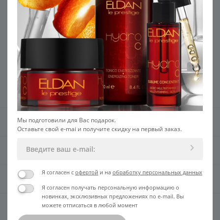
Мультивитаминный крем
Мультивитаминный крем
Hydro С
Гидро С SALON
6 250
В КОРЗИНУ
УЗНАТЬ ЦЕНУ
Мы подготовили для Вас подарок.
О БРЕНДЕ ELDAN
Оставьте свой e-mai и получите скидку на первый заказ.
КАТЕГОРИИ
Я согласен с
офертой
и на
обработку персональных данных
ИНТЕРНЕТ-МАГАЗИН
Я согласен получать персональную информацию о
новинках, эксклюзивных предложениях по e-mail. Вы
можете отписаться в любой момент
ПОКУПАТЕЛЯМ