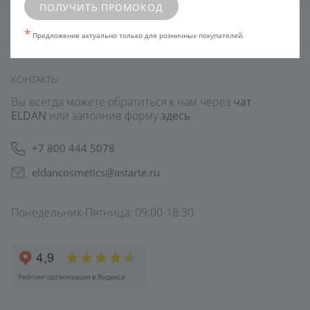
ПОЛУЧИТЬ ПРОМОКОД
КОСМЕТОЛОГАМ
*
Предложение актуально только для розничных покупателей.
КОНТАКТЫ
Вы всегда можете обратиться к нам через
чат
ELDAN
или заполнив форму
здесь
+7 800 444 5078
eldancosmetics@astarte.ru
Понедельник-Пятница: 09:00-18:30