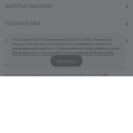
ИНТЕРНЕТ-МАГАЗИН
ПОКУПАТЕЛЯМ
На нашем сайте используются файлы cookie. Пользуясь
КОСМЕТОЛОГАМ
нашим сайтом, вы соглашаетесь с условиями политики
конфиденциальности и с применением нами файлов cookie.
Ознакомиться с политикой использования файлов cookie
ПРИНЯТЬ
КОНТАКТЫ
Вы всегда можете обратиться к нам через
чат
ELDAN
или заполнив форму
здесь
+7 800 444 5078
eldancosmetics@astarte.ru
Понедельник-Пятница: 09:00-18:30