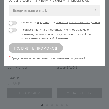
Оставьте свой e-mai и получите скидку на первый заказ.
Специальная цена 25 %
Я согласен с
офертой
и на
обработку персональных данных
Я согласен получать персональную информацию о
новинках, эксклюзивных предложениях по e-mail. Вы
можете отписаться в любой момент
ПОЛУЧИТЬ ПРОМОКОД
*
Предложение актуально только для розничных покупателей.
Эмульсия питательная с
Маска альгинатная для лица
Т
й
маннитолом
и шеи SALON
5 449
7 265
В КОРЗИНУ
УЗНАТЬ ЦЕНУ