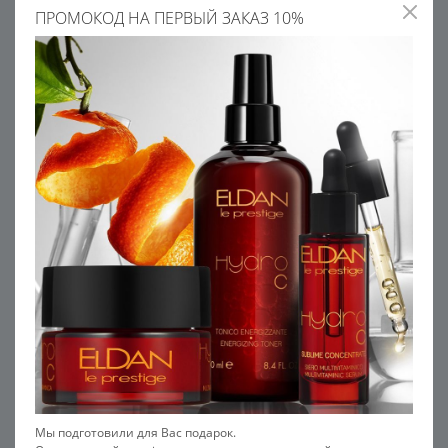
ПРОМОКОД НА ПЕРВЫЙ ЗАКАЗ 10%
ВУЛКАНИЧЕСКАЯ ПЕМЗА
ЭКСТРАКТ МАЛЬВЫ
Выступает в качестве
Увлажняет, успокаивает,
эксфолианта. Стимулирует
тонизирует и омолаживает
кровообращение, мягко
кожу
отшелушивает ороговевшие
клетки
РЕКОМЕНДУЕМ С ЭТИМ
ПРОДУКТОМ
Мы подготовили для Вас подарок.