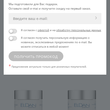
Мы подготовили для Вас подарок.
Оставьте свой e-mai и получите скидку на первый заказ.
Я согласен с
офертой
и на
обработку персональных данных
Я согласен получать персональную информацию о
новинках, эксклюзивных предложениях по e-mail. Вы
Крем для чувствительной кожи
Крем для чувствительной кожи
можете отписаться в любой момент
SPF15
SALON
6 245
ПОЛУЧИТЬ ПРОМОКОД
В КОРЗИНУ
УЗНАТЬ ЦЕНУ
*
Предложение актуально только для розничных покупателей.