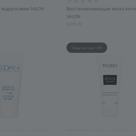
с водорослями SALON
Восстанавливающая маска Анти
SALON
ELD/S-33
Товар месяца 10%