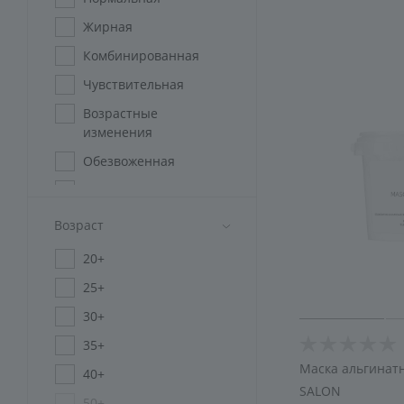
Жирная
Комбинированная
Чувствительная
Возрастные
изменения
Обезвоженная
Мужская
Проблемная
Возраст
Пигментированная
20+
Для всех типов кожи
25+
Зрелая
30+
35+
Маска альгинатн
40+
SALON
50+