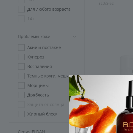
ELD/S-92
Для любого возраста
14+
45+
Проблемы кожи
Без ограничений
Акне и постакне
Купероз
Воспаления
Темные круги, мешки
Морщины
Дряблость
Защита от солнца
Жирный блеск
Розацеа
Серия ELDAN
Пигментация
Криокалм-гель 