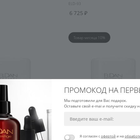
ELD-93
6 725
Товар месяца 10%
ПРОМОКОД НА ПЕРВ
Мы подготовили для Вас подарок.
Оставьте свой e-mai и получите скидку н
Я согласен с
офертой
и на
обработ
успокаивающий гель для
Гель-маска для глазного контур