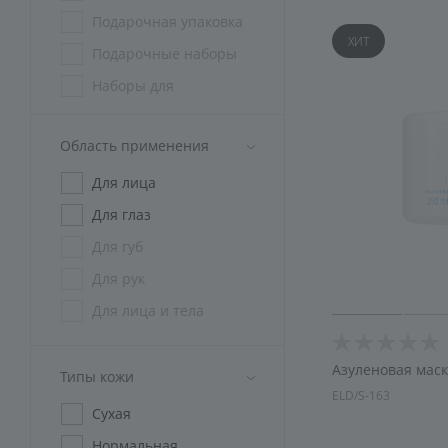
Подарочная упаковка
ХИТ
Подарочные наборы
Наборы для
косметологов
Наборы СПА
Область применения
криотерапия
Для лица
Спецодежда
Для глаз
Для губ
Для рук
Для лица и тела
Азуленовая мас
Типы кожи
ELD/S-163
Сухая
Нормальная