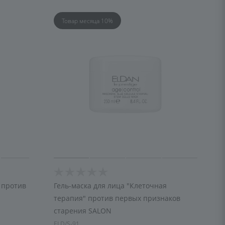
Товар месяца 10%
 против
Гель-маска для лица "Клеточная
терапия" против первых признаков
старения SALON
ELD/S-91