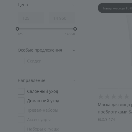
Аксессуары
Цена
Товар месяца 10
Подарочная упаковка
125
14 950
Особые предложения
Скидки
Направление
Салонный уход
Домашний уход
Маска для лица
Тревел-наборы
пребиотиками 
Аксессуары
ELD/S-174
Наборы с гуаша