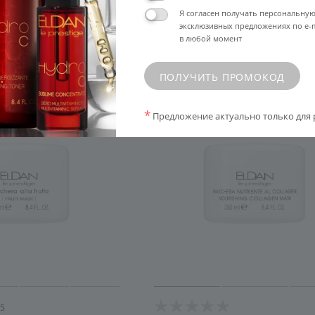
Я согласен получать персональну
и лица SALON
ELD/S-120
эксклюзивных предложениях по e-m
в любой момент
ПОЛУЧИТЬ ПРОМОКОД
%
*
Предложение актуально только для 
5