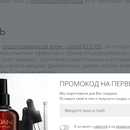
днюю ночь у
@eldancosmeticrussia
есть несколько п
Ь
й
отшелушивающий крем – скраб (ELD-05)
, он готов
ют максимально эффективно. Кроме отшелушивающих
экстракт мальвы с противовоспалительным и успока
ссируйте мягкими движениями, уделяя особое вним
ть 1-2 раза в неделю.
ПРОМОКОД НА ПЕРВ
Мы подготовили для Вас подарок.
Оставьте свой e-mai и получите скидку н
Я согласен с
офертой
и на
обработ