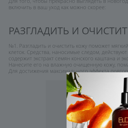
Для того, чтобы прекрасно выглядеть в нового
включить в ваш уход как можно скорее:
РАЗГЛАДИТЬ И ОЧИСТИТ
№1. Разгладить и очистить кожу поможет мягки
клеток. Средства, наносимые следом, действу
содержит экстракт семян конского каштана и 
Нанесите его на влажную очищенную кожу, пома
Для достижения максимального эффекта повторя