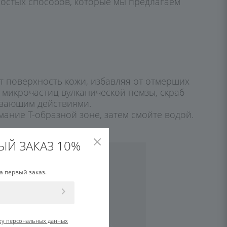
ростых способов, которые мы предлагаем
ит поверхность кожи, избавляя от отмерших
 микрочастиц вулканической пемзы, скраб
ивающим действиями.
ание Т-образной зоне, затем смойте водой.
ЫЙ ЗАКАЗ 10%
а первый заказ.
ку персональных данных