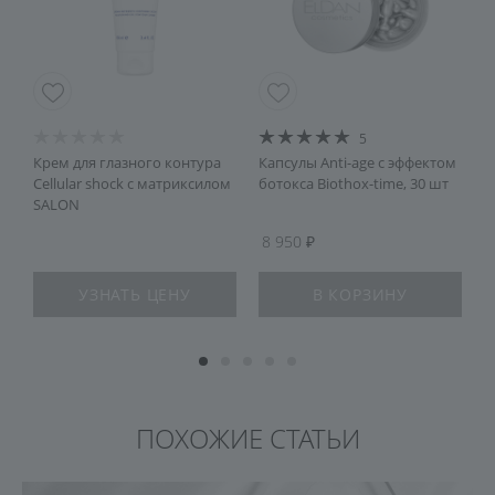
5
Крем для глазного контура
Капсулы Anti-age c эффектом
А
Cellular shock с матриксилом
ботокса Biothox-time, 30 шт
S
SALON
8 950
УЗНАТЬ ЦЕНУ
В КОРЗИНУ
ПОХОЖИЕ СТАТЬИ