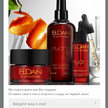
Миф №3. Многие думают, что если
прекратить загорать после 35 лет, то
можно сохранить кожу здоровой и
молодой.
Солнечные лучи вредны для кожи в любом
возрасте!
В результате злоупотребления солнцем в
клетках кожи накапливаются изменения –
мутации, которые дадут о себе знать, как
минимум, нарушениями обмена,
нежелательной пигментацией, выраженной
сухостью и сеткой морщин, а как максимум –
опухолями кожи.
Самое важное средство против старения в
вашем арсенале – современный
крем с SPF
Мы подготовили для Вас подарок.
фактором
не ниже 30, а лучше 50,
Оставьте свой e-mai и получите скидку на первый заказ.
содержащий комплексные фильтры UVA/UVB и
антиоксиданты.