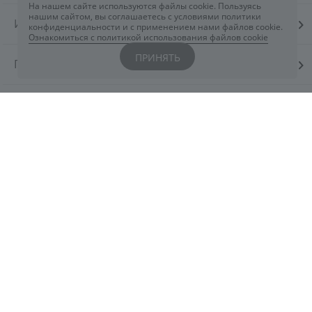
На нашем сайте используются файлы cookie. Пользуясь
нашим сайтом, вы соглашаетесь с условиями политики
ИНТЕРНЕТ-МАГАЗИН
конфиденциальности и с применением нами файлов cookie.
Ознакомиться с политикой использования файлов cookie
ПРИНЯТЬ
ПОКУПАТЕЛЯМ
КОСМЕТОЛОГАМ
КОНТАКТЫ
Вы всегда можете обратиться к нам через
чат
ELDAN
или заполнив форму
здесь
+7 800 444 5078
eldancosmetics@astarte.ru
Понедельник-Пятница: 09:00-18:30