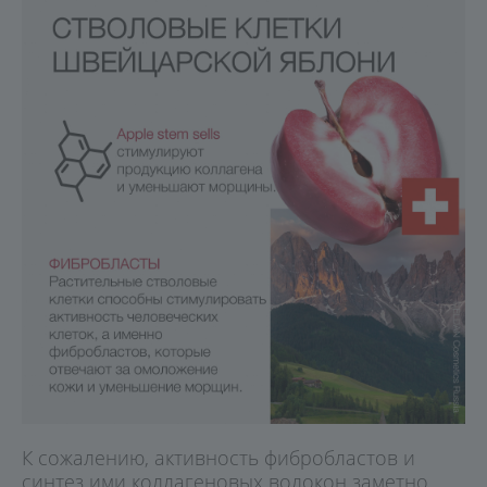
К сожалению, активность фибробластов и
синтез ими коллагеновых волокон заметно