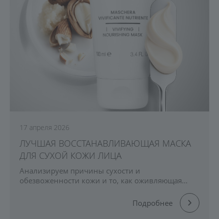
17 апреля 2026
ЛУЧШАЯ ВОССТАНАВЛИВАЮЩАЯ МАСКА
ДЛЯ СУХОЙ КОЖИ ЛИЦА
Анализируем причины сухости и
обезвоженности кожи и то, как оживляющая
маска с витаминами А и бета-каротином
помогает восстановить барьер и тонус кожи.
Подробнее