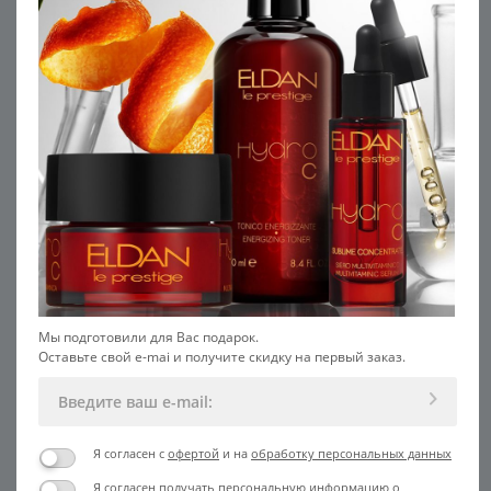
Мы подготовили для Вас подарок.
Оставьте свой e-mai и получите скидку на первый заказ.
Cыворотка 24 часа (ELD-140)
- легкая
эмульсия с приятным ароматом, благодаря
гиалуроновой кислоте обеспечивает глубокое
Я согласен с
офертой
и на
обработку персональных данных
увлажнение, а за счет пептида матриксила
Я согласен получать персональную информацию о