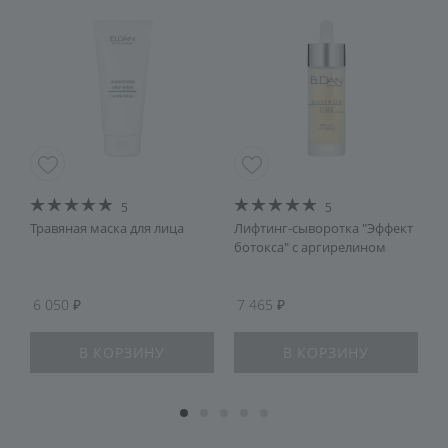
5
5
Травяная маска для лица
Лифтинг-сыворотка "Эффект
С
ботокса" с аргирелином
м
4
6 050
7 465
6
В КОРЗИНУ
В КОРЗИНУ