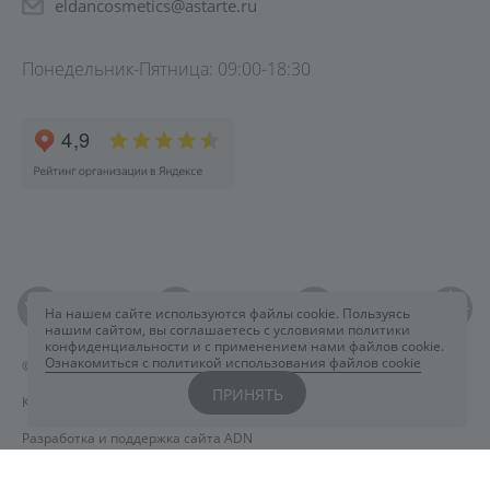
eldancosmetics@astarte.ru
Понедельник-Пятница: 09:00-18:30
На нашем сайте используются файлы cookie. Пользуясь
нашим сайтом, вы соглашаетесь с условиями политики
конфиденциальности и с применением нами файлов cookie.
Ознакомиться с политикой использования файлов cookie
©2026 ELDAN Cosmetics
ПРИНЯТЬ
Карта сайта
Разработка и поддержка сайта ADN
Политика конфиденциальности