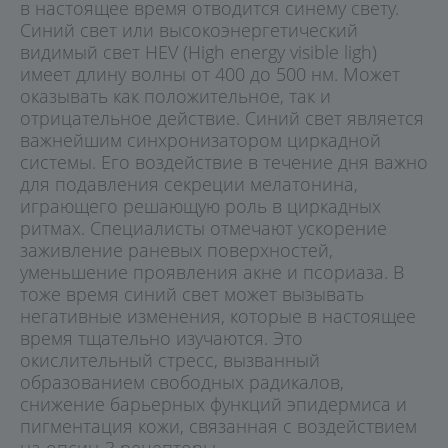
в настоящее время отводится синему свету.
Синий свет или высокоэнергетический
видимый свет HEV (High energy visible ligh)
имеет длину волны от 400 до 500 нм. Может
оказывать как положительное, так и
отрицательное действие. Синий свет является
важнейшим синхронизатором циркадной
системы. Его воздействие в течение дня важно
для подавления секреции мелатонина,
играющего решающую роль в циркадных
ритмах. Специалисты отмечают ускорение
заживление раневых поверхностей,
уменьшение проявления акне и псориаза. В
тоже время синий свет может вызывать
негативные изменения, которые в настоящее
время тщательно изучаются. Это
окислительный стресс, вызванный
образованием свободных радикалов,
снижение барьерных функций эпидермиса и
пигментация кожи, связанная с воздействием
на опсин-3 рецепторы.