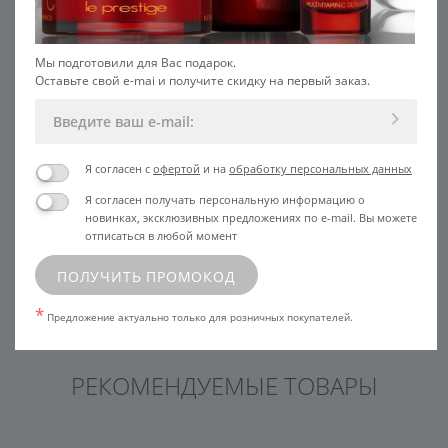
Многие из них прекрасно сочетаются друг с
другом, и даже обладают синергетическим
эффектом.
Мы подготовили для Вас подарок.
Оставьте свой e-mai и получите скидку на первый заказ.
Поделиться
в социальных
сетях:
Я согласен с
офертой
и на
обработку персональных данных
Я согласен получать персональную информацию о
Продолжить чтение ниже
новинках, эксклюзивных предложениях по e-mail. Вы можете
отписаться в любой момент
ВЕРНУТЬСЯ К СТАТЬЯМ
ПОЛУЧИТЬ ПРОМОКОД
*
Предложение актуально только для розничных покупателей.
РЕКОМЕНДУЕМЫЕ ТОВАРЫ