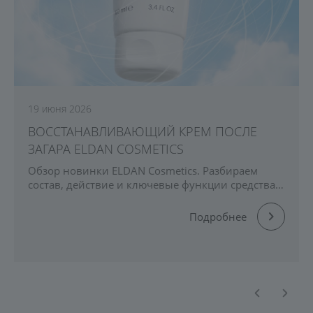
19 июня 2026
ВОССТАНАВЛИВАЮЩИЙ КРЕМ ПОСЛЕ
ЗАГАРА ELDAN COSMETICS
Обзор новинки ELDAN Cosmetics. Разбираем
состав, действие и ключевые функции средства:
увлажнение, восстановление барьера, снижение
последствий UV-воздействия и поддержка кожи
Подробнее
после солнца.