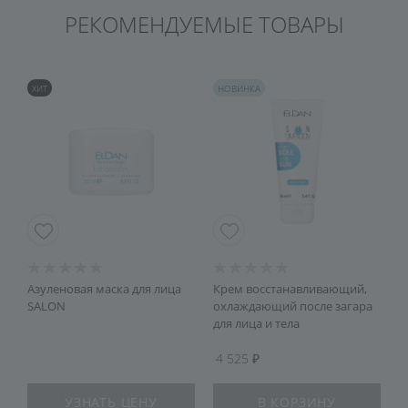
РЕКОМЕНДУЕМЫЕ ТОВАРЫ
ХИТ
НОВИНКА
Азуленовая маска для лица
Крем восстанавливающий,
К
SALON
охлаждающий после загара
C
для лица и тела
4 525
УЗНАТЬ ЦЕНУ
В КОРЗИНУ