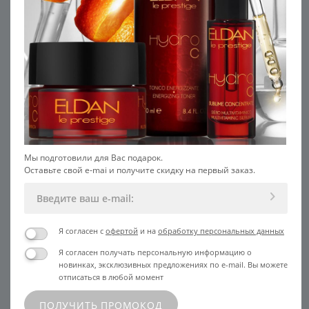
К веществам, восстанавливающим
эпидермальный барьер относят липиды.
Состав их стабилен, а вот концентрация и
соотношение меняется в разные возрастные
периоды и при ряде кожных заболеваний. К
основным липидам рогового слоя относят
церамиды (40-50%), холестерин (20%),
свободные жирные кислоты (20%),
фосфолипиды (7-10%). Местное применение
липидов физиологично восстанавливает кожу
и препятствует испарению воды, уменьшает
Мы подготовили для Вас подарок.
зуд, раздражение, оказывает омолаживающее
Оставьте свой e-mai и получите скидку на первый заказ.
действие.
Я согласен с
офертой
и на
обработку персональных данных
Я согласен получать персональную информацию о
новинках, эксклюзивных предложениях по e-mail. Вы можете
отписаться в любой момент
ПОЛУЧИТЬ ПРОМОКОД