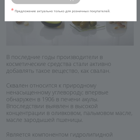
*
Предложение актуально только для розничных покупателей.
В последние годы производители в
косметические средства стали активно
добавлять такое вещество, как свалан.
Сквален относится к природному
ненасыщенному углевороду; впервые
обнаружен в 1906 в печени акулы.
Впоследствии выявлен в высокой
концентрации в оливковом, пальмовом масле,
масле зародышей пшеницы.
Является компонентом гидролипидной