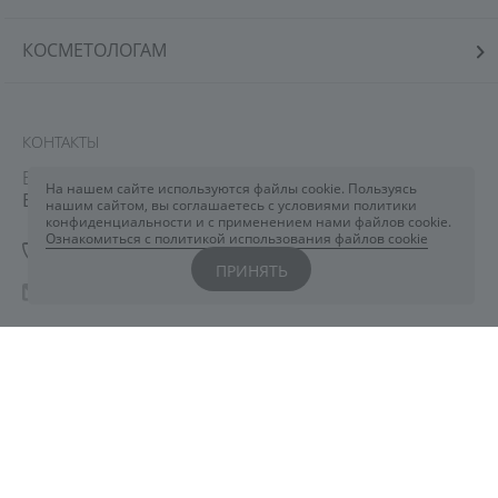
КОСМЕТОЛОГАМ
КОНТАКТЫ
Вы всегда можете обратиться к нам через
чат
На нашем сайте используются файлы cookie. Пользуясь
ELDAN
или заполнив форму
здесь
нашим сайтом, вы соглашаетесь с условиями политики
конфиденциальности и с применением нами файлов cookie.
Ознакомиться с политикой использования файлов cookie
+7 800 444 5078
ПРИНЯТЬ
eldancosmetics@astarte.ru
Понедельник-Пятница: 09:00-18:30