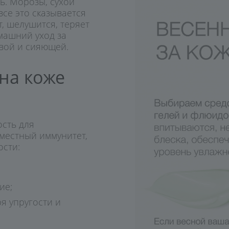
ь. Морозы, сухой
увлажнение
все это сказывается
т, шелушится, теряет
машний уход за
овой и сияющей.
на коже
сть для
местный иммунитет,
ости:
ие;
я упругости и