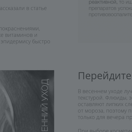
ассказали в статье
 покраснениями,
ке витаминов и
 эпидермису быстро
Перейдите 
В весеннем уходе лу
текстурой. Флюиды, 
оставляют липких сл
от мороза, поэтому 
только для вечера п
При выборе косметик