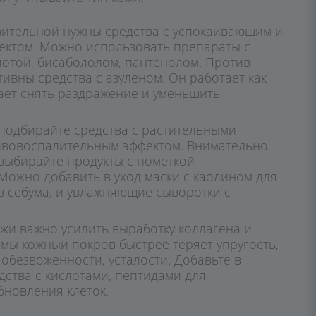
твительной нужны средства с успокаивающим и
ктом. Можно использовать препараты с
лотой, бисабололом, пантенолом. Против
ивны средства с азуленом. Он работает как
ает снять раздражение и уменьшить
подбирайте средства с растительными
тивовоспалительным эффектом. Внимательно
 выбирайте продукты с пометкой
Можно добавить в уход маски с каолином для
в себума, и увлажняющие сыворотки с
жи важно усилить выработку коллагена и
имы кожный покров быстрее теряет упругость,
обезвоженности, усталости. Добавьте в
дства с кислотами, пептидами для
бновления клеток.