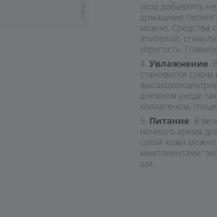
уход добавлять не
домашние пилинг
можно. Средства 
эпителий, стимул
упругость. Главно
Увлажнение
.
становится сухим 
высококонцентрир
дневном уходе та
коллагеном, глиц
Питание
. В в
ночного крема дл
сухой кожи можно
компонентами: эк
ши.