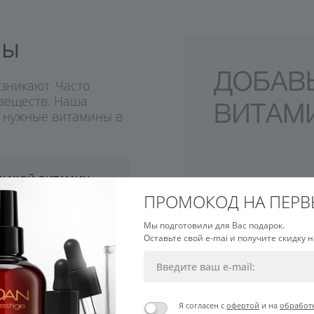
ны
зникают. Часто
веществ. Наша
ь нужные витамины в
КАКОЙ ВИТАМИН
ДОБАВИТЬ
ПРОМОКОД НА ПЕРВ
Мы подготовили для Вас подарок.
Оставьте свой e-mai и получите скидку н
Витамины C и E
Я согласен с
офертой
и на
обработ