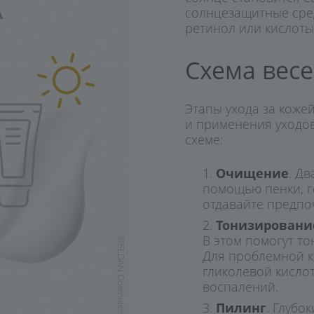
солнцезащитные сред
ретинол или кислоты 
Схема весе
Этапы ухода за коже
и применения уходов
схеме:
Очищение
. Д
помощью пенки, г
отдавайте предпо
Тонизировани
В этом помогут т
Для проблемной к
гликолевой кисло
воспалений.
Пилинг
. Глубо