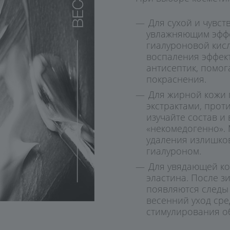
Для сухой и чувс
увлажняющим эффе
гиалуроновой кис
воспаления эффект
антисептик, помог
покраснения.
Для жирной кожи 
экстрактами, про
изучайте состав и
«некомедогенно». 
удаления излишко
гиалуроном.
Для увядающей ко
эластина. После з
появляются следы 
весенний уход сре
стимулирования о