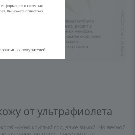
ю информацию о новинках,
ail. Вы можете отписаться
розничных покупателей.
кожу от ультрафиолета
ров нужно круглый год, даже зимой. Но весной
ще активнее, поэтому переходите на