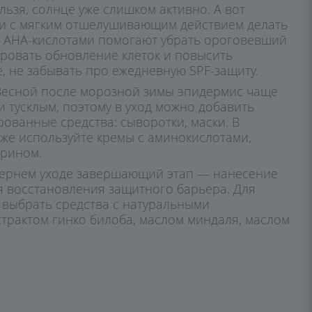
льзя, солнце уже слишком активно. А вот
и с мягким отшелушивающим действием делать
с AHA-кислотами помогают убрать ороговевший
ировать обновление клеток и повысить
е, не забывать про ежедневную SPF-защиту.
 Весной после морозной зимы эпидермис чаще
и тусклым, поэтому в уход можно добавить
ованные средства: сыворотки, маски. В
кже используйте кремы с аминокислотами,
ерином.
ечернем уходе завершающий этап — нанесение
я восстановления защитного барьера. Для
 выбрать средства с натуральными
страктом гинко билоба, маслом миндаля, маслом