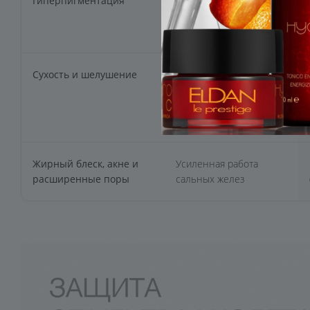
Гиперпигментация
Активность солнца
весной выше, чем
зимой
Сухость и шелушение
Повреждение
защитного барьера
кожного покрова после
зимних морозов
Жирный блеск, акне и
Усиленная работа
расширенные поры
сальных желез