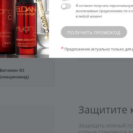
Витамин A (ретинол)
Я согласен получать персональну
эксклюзивных предложениях по e-m
в любой момент
Витамин E (токоферол)
ПОЛУЧИТЬ ПРОМОКОД
*
Предложение актуально только для 
Витамин B3
(ниацинамид)
Защитите 
Защищать кожный пок
солнце становится е