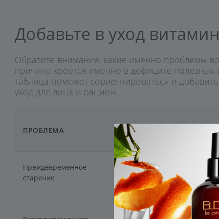
Добавьте в уход витами
Обратите внимание, какие именно проблемы во
причина кроется именно в дефиците полезных 
таблица поможет сориентироваться и добавит
уход для лица и рацион.
ПРОБЛЕМА
ПРИЧИНА
Преждевременное
Снижение выработки
старение
коллагена, эластина,
обезвоженность