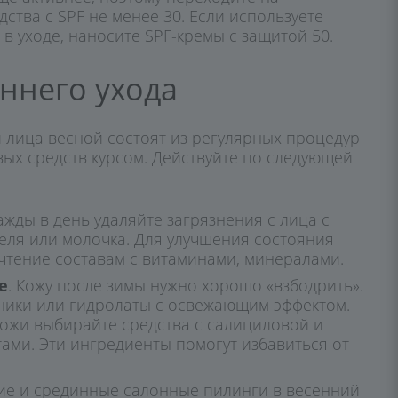
ства с SPF не менее 30. Если используете
в уходе, наносите SPF-кремы с защитой 50.
ннего ухода
й лица весной состоят из регулярных процедур
ых средств курсом. Действуйте по следующей
важды в день удаляйте загрязнения с лица с
еля или молочка. Для улучшения состояния
чтение составам с витаминами, минералами.
е
. Кожу после зимы нужно хорошо «взбодрить».
оники или гидролаты с освежающим эффектом.
ожи выбирайте средства с салициловой и
тами. Эти ингредиенты помогут избавиться от
кие и срединные салонные пилинги в весенний